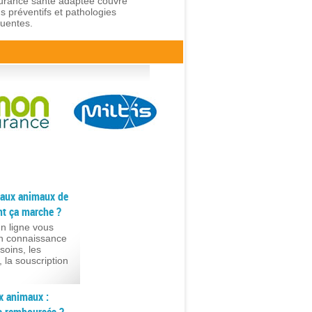
urance santé adaptée couvre
s préventifs et pathologies
quentes.
 aux animaux de
t ça marche ?
n ligne vous
n connaissance
soins, les
, la souscription
x animaux :