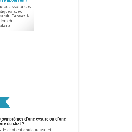
es remboursés ?
eures assurances
tiques avec
atuit. Pensez à
 lors du
aire. ...
s symptômes d’une cystite ou d’une
aire du chat ?
z le chat est douloureuse et