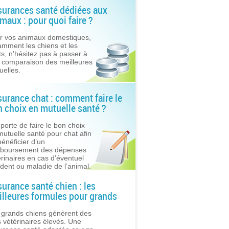
surances santé dédiées aux
maux : pour quoi faire ?
r vos animaux domestiques,
amment les chiens et les
ts, n’hésitez pas à passer à
 comparaison des meilleures
uelles.
urance chat : comment faire le
 choix en mutuelle santé ?
mporte de faire le bon choix
mutuelle santé pour chat afin
bénéficier d’un
boursement des dépenses
érinaires en cas d’éventuel
ident ou maladie de l’animal.
urance santé chien : les
lleures formules pour grands
iens
 grands chiens génèrent des
s vétérinaires élevés. Une