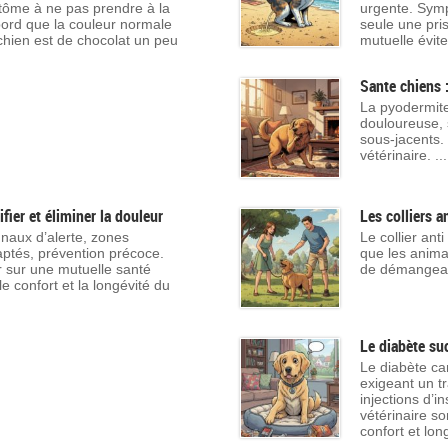
tôme à ne pas prendre à la
urgente. Symp
bord que la couleur normale
seule une pri
chien est de chocolat un peu
mutuelle évite
Sante chiens 
La pyodermite
douloureuse, 
sous-jacents. 
vétérinaire. ...
ifier et éliminer la douleur
Les colliers a
gnaux d’alerte, zones
Le collier ant
aptés, prévention précoce.
que les anima
er sur une mutuelle santé
de démangeais
e confort et la longévité du
Le diabète su
Le diabète ca
exigeant un t
injections d’i
vétérinaire so
confort et lon