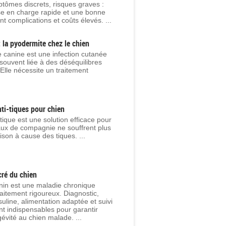
tômes discrets, risques graves :
se en charge rapide et une bonne
nt complications et coûts élevés. ...
: la pyodermite chez le chien
 canine est une infection cutanée
souvent liée à des déséquilibres
Elle nécessite un traitement
nti-tiques pour chien
i tique est une solution efficace pour
ux de compagnie ne souffrent plus
on à cause des tiques. ...
cré du chien
nin est une maladie chronique
raitement rigoureux. Diagnostic,
nsuline, alimentation adaptée et suivi
nt indispensables pour garantir
gévité au chien malade. ...