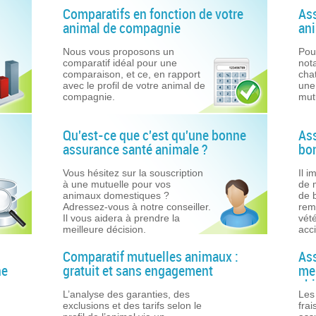
Comparatifs en fonction de votre
As
animal de compagnie
ani
Nous vous proposons un
Pou
comparatif idéal pour une
not
comparaison, et ce, en rapport
cha
avec le profil de votre animal de
une
compagnie.
mut
Qu'est-ce que c'est qu'une bonne
Ass
assurance santé animale ?
bon
Vous hésitez sur la souscription
Il i
à une mutuelle pour vos
de 
animaux domestiques ?
de 
Adressez-vous à notre conseiller.
rem
Il vous aidera à prendre la
vét
meilleure décision.
acc
Comparatif mutuelles animaux :
Ass
ne
gratuit et sans engagement
mei
ch
L’analyse des garanties, des
Les
exclusions et des tarifs selon le
frai