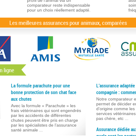
profil de l’animal via un
ass
comparateur reste indispensable
soin
pour un choix réellement adapté.
fré
Les meilleures assurances pour animaux, comparées
n ligne
La formule parachute pour une
L'assurance adaptée
bonne protection de son chat face
compagnie : commen
aux chutes
Notre comparateur e
permet de décider e
Avec la formule « Parachute » les
d’origine comme les 
frais vétérinaires qui sont engendrés
services vétérinaires
par les accidents de différentes
pas chère, etc ...
chutes peuvent être pris en charge
par les spécialistes de l’assurance
Assurance dédiée au
santé animale ...