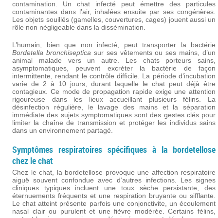
contamination. Un chat infecté peut émettre des particules
contaminantes dans l’air, inhalées ensuite par ses congénères.
Les objets souillés (gamelles, couvertures, cages) jouent aussi un
rôle non négligeable dans la dissémination.
L’humain, bien que non infecté, peut transporter la bactérie
Bordetella bronchiseptica
sur ses vêtements ou ses mains, d’un
animal malade vers un autre. Les chats porteurs sains,
asymptomatiques, peuvent excréter la bactérie de façon
intermittente, rendant le contrôle difficile. La période d’incubation
varie de 2 à 10 jours, durant laquelle le chat peut déjà être
contagieux. Ce mode de propagation rapide exige une attention
rigoureuse dans les lieux accueillant plusieurs félins. La
désinfection régulière, le lavage des mains et la séparation
immédiate des sujets symptomatiques sont des gestes clés pour
limiter la chaîne de transmission et protéger les individus sains
dans un environnement partagé.
Symptômes respiratoires spécifiques à la bordetellose
chez le chat
Chez le chat, la bordetellose provoque une affection respiratoire
aiguë souvent confondue avec d’autres infections. Les signes
cliniques typiques incluent une toux sèche persistante, des
éternuements fréquents et une respiration bruyante ou sifflante.
Le chat atteint présente parfois une conjonctivite, un écoulement
nasal clair ou purulent et une fièvre modérée. Certains félins,