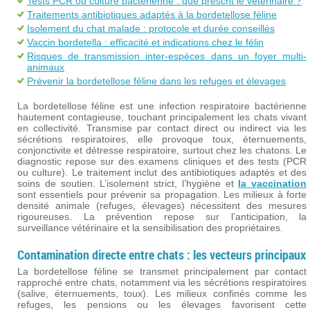
Tests PCR ou culture bactérienne : que prescrit le vétérinaire ?
Traitements antibiotiques adaptés à la bordetellose féline
Isolement du chat malade : protocole et durée conseillés
Vaccin bordetella : efficacité et indications chez le félin
Risques de transmission inter-espèces dans un foyer multi-
animaux
Prévenir la bordetellose féline dans les refuges et élevages
La bordetellose féline est une infection respiratoire bactérienne
hautement contagieuse, touchant principalement les chats vivant
en collectivité. Transmise par contact direct ou indirect via les
sécrétions respiratoires, elle provoque toux, éternuements,
conjonctivite et détresse respiratoire, surtout chez les chatons. Le
diagnostic repose sur des examens cliniques et des tests (PCR
ou culture). Le traitement inclut des antibiotiques adaptés et des
soins de soutien. L’isolement strict, l’hygiène et
la vaccination
sont essentiels pour prévenir sa propagation. Les milieux à forte
densité animale (refuges, élevages) nécessitent des mesures
rigoureuses. La prévention repose sur l’anticipation, la
surveillance vétérinaire et la sensibilisation des propriétaires.
Contamination directe entre chats : les vecteurs principaux
La bordetellose féline se transmet principalement par contact
rapproché entre chats, notamment via les sécrétions respiratoires
(salive, éternuements, toux). Les milieux confinés comme les
refuges, les pensions ou les élevages favorisent cette