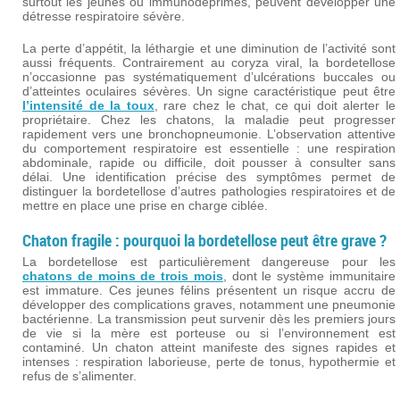
surtout les jeunes ou immunodéprimés, peuvent développer une
détresse respiratoire sévère.
La perte d’appétit, la léthargie et une diminution de l’activité sont
aussi fréquents. Contrairement au coryza viral, la bordetellose
n’occasionne pas systématiquement d’ulcérations buccales ou
d’atteintes oculaires sévères. Un signe caractéristique peut être
l’intensité de la toux
, rare chez le chat, ce qui doit alerter le
propriétaire. Chez les chatons, la maladie peut progresser
rapidement vers une bronchopneumonie. L’observation attentive
du comportement respiratoire est essentielle : une respiration
abdominale, rapide ou difficile, doit pousser à consulter sans
délai. Une identification précise des symptômes permet de
distinguer la bordetellose d’autres pathologies respiratoires et de
mettre en place une prise en charge ciblée.
Chaton fragile : pourquoi la bordetellose peut être grave ?
La bordetellose est particulièrement dangereuse pour les
chatons de moins de trois mois
, dont le système immunitaire
est immature. Ces jeunes félins présentent un risque accru de
développer des complications graves, notamment une pneumonie
bactérienne. La transmission peut survenir dès les premiers jours
de vie si la mère est porteuse ou si l’environnement est
contaminé. Un chaton atteint manifeste des signes rapides et
intenses : respiration laborieuse, perte de tonus, hypothermie et
refus de s’alimenter.