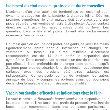
Isolement du chat malade : protocole et durée conseillés
L’isolement d’un chat atteint de bordetellose est essentiel pour
éviter la propagation de la bactérie à d’autres félins. Dès les
premiers symptômes, le chat malade doit être placé dans une
pièce séparée, bien ventilée et facile à désinfecter. Aucun contact
direct ne doit avoir lieu avec d’autres chats du foyer. Les
gamelles, bacs à litière et jouets doivent être exclusivement
réservés à l’animal isolé.
L’humain qui s’en occupe doit porter des gants, se laver les mains
rigoureusement après chaque interaction et changer de
vêtements si besoin. La durée minimale d’isolement
recommandée est de 14 jours après la disparition des
symptômes. Dans certains cas, surtout si un test de contrôle n’est
pas effectué, il est préférable de prolonger cette période jusqu’à
21 jours pour plus de sécurité. Une désinfection quotidienne des
surfaces avec des produits vétérinaires adaptés est
indispensable. Ce protocole permet de protéger les autres
animaux du foyer, y compris les porteurs sains, qui pourraient
déclencher la maladie s’ils sont stressés ou affaiblis.
Vaccin bordetella : efficacité et indications chez le félin
Le vaccin contre la
Bordetella bronchiseptica
est disponible pour
les chats, bien qu’il ne fasse pas partie du protocole vaccinal de
base. Il est recommandé dans des contextes particuliers :