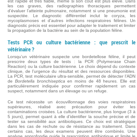
est rapide et très fiable, même si son coût est plus élevé. Dans
les cas graves, des radiographies thoraciques permettent
d’évaluer l’atteinte pulmonaire, notamment si une pneumonie est
suspectée. Le diagnostic différentiel inclut le coryza, les
mycoplasmoses et d’autres infections respiratoires félines. Un
diagnostic précis est essentiel pour adapter le traitement et limiter
la propagation de la bactérie au sein de la population féline.
Tests PCR ou culture bactérienne : que prescrit le
vétérinaire ?
Lorsqu’un vétérinaire suspecte une bordetellose féline, il peut
prescrire deux types de tests : la PCR (Polymerase Chain
Reaction) ou la culture bactérienne. Le choix dépend du contexte
clinique, de l’urgence du résultat et des ressources disponibles.
La PCR, test moléculaire ultra-sensible, permet de détecter l’ADN
de
Bordetella bronchiseptica
en moins de 48 heures. Elle est
particulièrement indiquée pour confirmer rapidement un cas
suspect, notamment dans un élevage ou un refuge.
Ce test nécessite un écouvillonnage des voies respiratoires
supérieures, réalisé avec précaution pour éviter les
contaminations croisées. La culture bactérienne, plus longue (3 à
5 jours), permet quant à elle d’identifier la souche précise et de
tester sa sensibilité aux antibiotiques. Ce choix est stratégique
dans les cas de rechute ou de résistance au traitement. Dans
certains cas, les deux examens peuvent être combinés. Une
analyse approfondie guide la prescription antibiotique et limite le