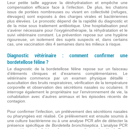
Leur petite taille aggrave la déshydratation et empêche une
compensation efficace face à l’infection. De plus, les chatons
issus de portées nombreuses ou vivant en collectivité (refuges,
élevages) sont exposés à des charges virales et bactériennes
plus élevées. Le pronostic dépend de la rapidité du diagnostic et
de la mise sous traitement antibiotique. Une hospitalisation peut
s’avérer nécessaire pour l’oxygénothérapie, la réhydratation et le
suivi vétérinaire constant. La prévention repose sur une hygiène
rigoureuse, un isolement des sujets suspects et, dans certains
cas, une vaccination dès 4 semaines dans les milieux à risque.
Diagnostic vétérinaire : comment confirmer une
bordetellose féline ?
Le diagnostic de la bordetellose féline repose sur un faisceau
d’éléments cliniques et d’examens complémentaires. Le
vétérinaire commence par un examen physique détaillé :
auscultation des bruits respiratoires, vérification de la température
corporelle et observation des sécrétions nasales ou oculaires. Il
interroge également le propriétaire sur l’environnement de vie, la
cohabitation avec d’autres animaux et les épisodes récents de
contagion.
Pour confirmer l’infection, un prélèvement des sécrétions nasales
ou pharyngées est réalisé. Ce prélèvement est ensuite soumis à
une culture bactérienne ou à une analyse PCR afin de détecter la
présence spécifique de
Bordetella bronchiseptica
. L’analyse PCR