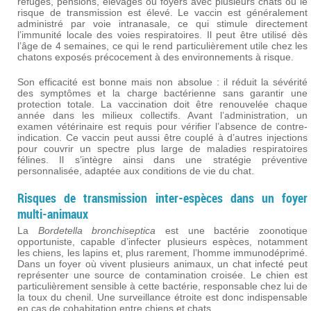
refuges, pensions, élevages ou foyers avec plusieurs chats où le
risque de transmission est élevé. Le vaccin est généralement
administré par voie intranasale, ce qui stimule directement
l’immunité locale des voies respiratoires. Il peut être utilisé dès
l’âge de 4 semaines, ce qui le rend particulièrement utile chez les
chatons exposés précocement à des environnements à risque.
Son efficacité est bonne mais non absolue : il réduit la sévérité
des symptômes et la charge bactérienne sans garantir une
protection totale. La vaccination doit être renouvelée chaque
année dans les milieux collectifs. Avant l’administration, un
examen vétérinaire est requis pour vérifier l’absence de contre-
indication. Ce vaccin peut aussi être couplé à d’autres injections
pour couvrir un spectre plus large de maladies respiratoires
félines. Il s’intègre ainsi dans une stratégie préventive
personnalisée, adaptée aux conditions de vie du chat.
Risques de transmission inter-espèces dans un foyer
multi-animaux
La
Bordetella bronchiseptica
est une bactérie zoonotique
opportuniste, capable d’infecter plusieurs espèces, notamment
les chiens, les lapins et, plus rarement, l’homme immunodéprimé.
Dans un foyer où vivent plusieurs animaux, un chat infecté peut
représenter une source de contamination croisée. Le chien est
particulièrement sensible à cette bactérie, responsable chez lui de
la toux du chenil. Une surveillance étroite est donc indispensable
en cas de cohabitation entre chiens et chats.