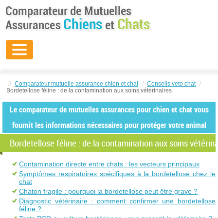
//
Comparateur mutuelle assurance chien et chat
/
Conseils veto chat
/
Bordetellose féline : de la contamination aux soins vétérinaires
Le comparateur de mutuelles assurances pour chien et chat vous
fournit les informations nécessaires pour protéger votre animal
Bordetellose féline : de la contamination aux soins vétérin
Contamination directe entre chats : les vecteurs principaux
Symptômes respiratoires spécifiques à la bordetellose chez le
chat
Chaton fragile : pourquoi la bordetellose peut être grave ?
Diagnostic vétérinaire : comment confirmer une bordetellose
féline ?