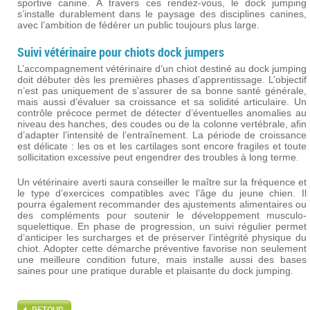
sportive canine. À travers ces rendez-vous, le dock jumping
s’installe durablement dans le paysage des disciplines canines,
avec l’ambition de fédérer un public toujours plus large.
Suivi vétérinaire pour chiots dock jumpers
L’accompagnement vétérinaire d’un chiot destiné au dock jumping
doit débuter dès les premières phases d’apprentissage. L’objectif
n’est pas uniquement de s’assurer de sa bonne santé générale,
mais aussi d’évaluer sa croissance et sa solidité articulaire. Un
contrôle précoce permet de détecter d’éventuelles anomalies au
niveau des hanches, des coudes ou de la colonne vertébrale, afin
d’adapter l’intensité de l’entraînement. La période de croissance
est délicate : les os et les cartilages sont encore fragiles et toute
sollicitation excessive peut engendrer des troubles à long terme.
Un vétérinaire averti saura conseiller le maître sur la fréquence et
le type d’exercices compatibles avec l’âge du jeune chien. Il
pourra également recommander des ajustements alimentaires ou
des compléments pour soutenir le développement musculo-
squelettique. En phase de progression, un suivi régulier permet
d’anticiper les surcharges et de préserver l’intégrité physique du
chiot. Adopter cette démarche préventive favorise non seulement
une meilleure condition future, mais installe aussi des bases
saines pour une pratique durable et plaisante du dock jumping.
RETOUR