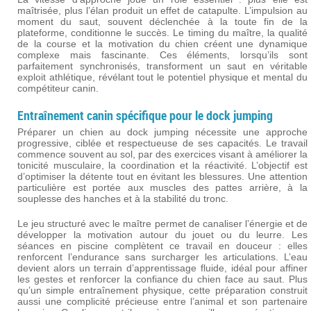
maîtrisée, plus l’élan produit un effet de catapulte. L’impulsion au
moment du saut, souvent déclenchée à la toute fin de la
plateforme, conditionne le succès. Le timing du maître, la qualité
de la course et la motivation du chien créent une dynamique
complexe mais fascinante. Ces éléments, lorsqu’ils sont
parfaitement synchronisés, transforment un saut en véritable
exploit athlétique, révélant tout le potentiel physique et mental du
compétiteur canin.
Entraînement canin spécifique pour le dock jumping
Préparer un chien au dock jumping nécessite une approche
progressive, ciblée et respectueuse de ses capacités. Le travail
commence souvent au sol, par des exercices visant à améliorer la
tonicité musculaire, la coordination et la réactivité. L’objectif est
d’optimiser la détente tout en évitant les blessures. Une attention
particulière est portée aux muscles des pattes arrière, à la
souplesse des hanches et à la stabilité du tronc.
Le jeu structuré avec le maître permet de canaliser l’énergie et de
développer la motivation autour du jouet ou du leurre. Les
séances en piscine complètent ce travail en douceur : elles
renforcent l’endurance sans surcharger les articulations. L’eau
devient alors un terrain d’apprentissage fluide, idéal pour affiner
les gestes et renforcer la confiance du chien face au saut. Plus
qu’un simple entraînement physique, cette préparation construit
aussi une complicité précieuse entre l’animal et son partenaire