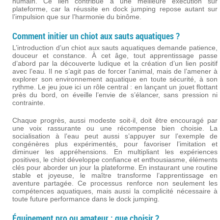
humain. Ce lien contribue à une meilleure exécution sur
plateforme, car la réussite en dock jumping repose autant sur
l’impulsion que sur l’harmonie du binôme.
Comment initier un chiot aux sauts aquatiques ?
L’introduction d’un chiot aux sauts aquatiques demande patience,
douceur et constance. À cet âge, tout apprentissage passe
d’abord par la découverte ludique et la création d’un lien positif
avec l’eau. Il ne s’agit pas de forcer l’animal, mais de l’amener à
explorer son environnement aquatique en toute sécurité, à son
rythme. Le jeu joue ici un rôle central : en lançant un jouet flottant
près du bord, on éveille l’envie de s’élancer, sans pression ni
contrainte.
Chaque progrès, aussi modeste soit-il, doit être encouragé par
une voix rassurante ou une récompense bien choisie. La
socialisation à l’eau peut aussi s’appuyer sur l’exemple de
congénères plus expérimentés, pour favoriser l’imitation et
diminuer les appréhensions. En multipliant les expériences
positives, le chiot développe confiance et enthousiasme, éléments
clés pour aborder un jour la plateforme. En instaurant une routine
stable et joyeuse, le maître transforme l’apprentissage en
aventure partagée. Ce processus renforce non seulement les
compétences aquatiques, mais aussi la complicité nécessaire à
toute future performance dans le dock jumping.
Équipement pro ou amateur : que choisir ?