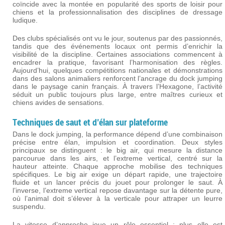
coïncide avec la montée en popularité des sports de loisir pour
chiens et la professionnalisation des disciplines de dressage
ludique.
Des clubs spécialisés ont vu le jour, soutenus par des passionnés,
tandis que des événements locaux ont permis d’enrichir la
visibilité de la discipline. Certaines associations commencent à
encadrer la pratique, favorisant l’harmonisation des règles.
Aujourd’hui, quelques compétitions nationales et démonstrations
dans des salons animaliers renforcent l’ancrage du dock jumping
dans le paysage canin français. À travers l’Hexagone, l’activité
séduit un public toujours plus large, entre maîtres curieux et
chiens avides de sensations.
Techniques de saut et d’élan sur plateforme
Dans le dock jumping, la performance dépend d’une combinaison
précise entre élan, impulsion et coordination. Deux styles
principaux se distinguent : le big air, qui mesure la distance
parcourue dans les airs, et l’extreme vertical, centré sur la
hauteur atteinte. Chaque approche mobilise des techniques
spécifiques. Le big air exige un départ rapide, une trajectoire
fluide et un lancer précis du jouet pour prolonger le saut. À
l’inverse, l’extreme vertical repose davantage sur la détente pure,
où l’animal doit s’élever à la verticale pour attraper un leurre
suspendu.
La vitesse d’approche joue un rôle essentiel : plus elle est