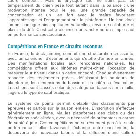
cadre compétitif. Mais le physique seul ne suffit pas. Le
tempérament du chien pèse tout autant dans la balance : une
motivation intense pour le jeu, une grande capacité de
concentration et un lien fort avec le maître favorisent
l’apprentissage et l’engagement sur la plateforme. Un bon dock
jumper conjugue ainsi aptitudes naturelles, envie de collaborer et
plaisir du défi. C’est cette alchimie qui transforme un simple saut
en performance spectaculaire.
Compétitions en France et circuits reconnus
En France, le dock jumping connaît une structuration croissante,
avec un calendrier d’événements qui s’étoffe d’année en année.
Des manifestations locales aux rencontres nationales, les
compétitions offrent aux binômes maître-chien l’occasion de
mesurer leur niveau dans un cadre encadré. Chaque événement
respecte des règlements précis, définissant les hauteurs de
plateforme, les dimensions du bassin et les critères d’évaluation.
Les chiens sont classés selon des catégories basées sur la taille,
l’âge ou le type de saut pratiqué.
Le système de points permet d’établir des classements par
épreuves et parfois sur la saison entière. L’inscription s’effectue
généralement en ligne, via les plateformes des clubs ou des
fédérations spécialisées, avec la nécessité de présenter un carnet
de santé à jour. Ces compétitions ne se résument pas à la seule
performance : elles favorisent l’échange entre passionnés, la
découverte de nouveaux talents et la diffusion d’une culture