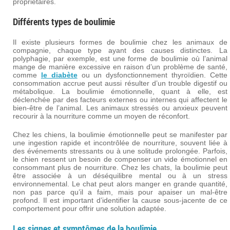
propriétaires.
Différents types de boulimie
Il existe plusieurs formes de boulimie chez les animaux de
compagnie, chaque type ayant des causes distinctes. La
polyphagie, par exemple, est une forme de boulimie où l’animal
mange de manière excessive en raison d’un problème de santé,
comme
le diabète
ou un dysfonctionnement thyroïdien. Cette
consommation accrue peut aussi résulter d’un trouble digestif ou
métabolique. La boulimie émotionnelle, quant à elle, est
déclenchée par des facteurs externes ou internes qui affectent le
bien-être de l’animal. Les animaux stressés ou anxieux peuvent
recourir à la nourriture comme un moyen de réconfort.
Chez les chiens, la boulimie émotionnelle peut se manifester par
une ingestion rapide et incontrôlée de nourriture, souvent liée à
des événements stressants ou à une solitude prolongée. Parfois,
le chien ressent un besoin de compenser un vide émotionnel en
consommant plus de nourriture. Chez les chats, la boulimie peut
être associée à un déséquilibre mental ou à un stress
environnemental. Le chat peut alors manger en grande quantité,
non pas parce qu’il a faim, mais pour apaiser un mal-être
profond. Il est important d’identifier la cause sous-jacente de ce
comportement pour offrir une solution adaptée.
Les signes et symptômes de la boulimie