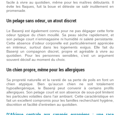
facile à vivre au quotidien, même pour les maîtres débutants. Il
évite les flaques, fuit la boue et déteste se salir inutilement en
promenade.
Un pelage sans odeur, un atout discret
Le Basenji est également connu pour ne pas dégager cette forte
odeur typique du chien mouillé. Sa peau sèche rapidement, et
son pelage court n’emmagasine ni humidité ni saleté persistante.
Cette absence d’odeur corporelle est particulièrement appréciée
en intérieur, surtout dans les logements exigus. Elle fait du
Basenji un compagnon discret, propre et agréable à vivre au
quotidien. Pour les personnes sensibles, c’est un argument
souvent décisif au moment du choix.
Un chien propre, même pour les allergiques
Sa propreté naturelle et la rareté de sa perte de poils en font un
chien atypique. Bien qu’aucun chien ne soit totalement
hypoallergénique, le Basenji peut convenir à certains profils
allergiques. Son pelage court et son absence de sous-poil limitent
les particules volatiles dans l’air ambiant. Cette caractéristique en
fait un excellent compromis pour les familles recherchant hygiène,
discrétion et facilité d’entretien au quotidien.
D’Afrique centrale aux canapés européens : une race