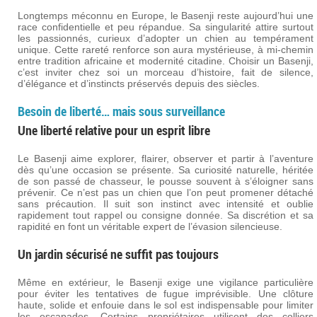
Longtemps méconnu en Europe, le Basenji reste aujourd’hui une
race confidentielle et peu répandue. Sa singularité attire surtout
les passionnés, curieux d’adopter un chien au tempérament
unique. Cette rareté renforce son aura mystérieuse, à mi-chemin
entre tradition africaine et modernité citadine. Choisir un Basenji,
c’est inviter chez soi un morceau d’histoire, fait de silence,
d’élégance et d’instincts préservés depuis des siècles.
Besoin de liberté… mais sous surveillance
Une liberté relative pour un esprit libre
Le Basenji aime explorer, flairer, observer et partir à l’aventure
dès qu’une occasion se présente. Sa curiosité naturelle, héritée
de son passé de chasseur, le pousse souvent à s’éloigner sans
prévenir. Ce n’est pas un chien que l’on peut promener détaché
sans précaution. Il suit son instinct avec intensité et oublie
rapidement tout rappel ou consigne donnée. Sa discrétion et sa
rapidité en font un véritable expert de l’évasion silencieuse.
Un jardin sécurisé ne suffit pas toujours
Même en extérieur, le Basenji exige une vigilance particulière
pour éviter les tentatives de fugue imprévisible. Une clôture
haute, solide et enfouie dans le sol est indispensable pour limiter
les escapades. Certains propriétaires utilisent des colliers