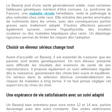
Le Basenji jouit d’une santé généralement solide, mais certaines
faiblesses génétiques méritent d’être connues. Le syndrome de
Fanconi, une
maladie rénale
héréditaire, reste la pathologie la
plus redoutée chez cette race. Elle entraîne des pertes anormales
de nutriments dans les urines, avec des conséquences parfois
graves sans traitement adapté. D’autres affections peuvent
également survenir, comme l’hypothyroïdie, des troubles
oculaires ou des maladies hépatiques plus rares. Un dépistage
rigoureux permet de limiter les risques dès l’adoption.
Choisir un éleveur sérieux change tout
Avant d’accueillir un Basenji, il est essentiel de s’assurer que les
parents sont testés génétiquement. Un bon éleveur présente
sans difficulté les résultats des examens de santé de ses
reproducteurs. Il propose également un suivi vétérinaire régulier
dès la naissance, garantissant des chiots bien suivis et équilibrés.
Ce sérieux dans la sélection diminue considérablement les
risques de maladies à long terme. Il ne faut jamais négliger cet
aspect lors du choix du chiot.
Une espérance de vie satisfaisante avec un suivi adapté
Un Basenji bien entretenu peut vivre entre 12 et 14 ans, parfois
davantage avec des soins constants. Des visites vétérinaires