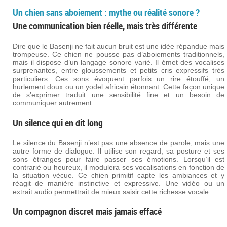
Un chien sans aboiement : mythe ou réalité sonore ?
Une communication bien réelle, mais très différente
Dire que le Basenji ne fait aucun bruit est une idée répandue mais
trompeuse. Ce chien ne pousse pas d’aboiements traditionnels,
mais il dispose d’un langage sonore varié. Il émet des vocalises
surprenantes, entre gloussements et petits cris expressifs très
particuliers. Ces sons évoquent parfois un rire étouffé, un
hurlement doux ou un yodel africain étonnant. Cette façon unique
de s’exprimer traduit une sensibilité fine et un besoin de
communiquer autrement.
Un silence qui en dit long
Le silence du Basenji n’est pas une absence de parole, mais une
autre forme de dialogue. Il utilise son regard, sa posture et ses
sons étranges pour faire passer ses émotions. Lorsqu’il est
contrarié ou heureux, il modulera ses vocalisations en fonction de
la situation vécue. Ce chien primitif capte les ambiances et y
réagit de manière instinctive et expressive. Une vidéo ou un
extrait audio permettrait de mieux saisir cette richesse vocale.
Un compagnon discret mais jamais effacé