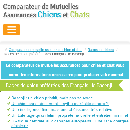
//
Comparateur mutuelle assurance chien et chat
/
Races de chiens
/
Races de chien préférées des Français : le Basenji
Le comparateur de mutuelles assurances pour chien et chat vous
fournit les informations nécessaires pour protéger votre animal
Races de chien préférées des Français : le Basenji
Basenji : un chien primitif, mais pas sauvage
Un chien sans aboiement : mythe ou réalité sonore ?
Une intelligence fine, mais une obéissance très relative
Un toilettage quasi félin : propreté naturelle et entretien minimal
D’Afrique centrale aux canapés européens : une race chargée
d’histoire