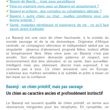
Besoin de liberté… mais sous surveillance
Peut-on vraiment vivre avec un Basenji en appartement ?
Basenji et enfants : duo complice ou cohabitation délicate ?
Basenji + autre chien ou chat : quelles conditions pour une
bonne entente ?
Santé, maladies génétiques et espérance de vie : ce qu’il faut
savoir avant d’adopter
Le Basenji est une race de chien fascinante, à la croisée du
monde sauvage et de la vie domestique. Originaire d’Afrique
centrale, ce compagnon silencieux et indépendant séduit par sa
singularité : absence d’aboiement, propreté féline, instinct affûté
et tempérament libre. Mais vivre avec un Basenji n’est pas
anodin. Son éducation demande patience et respect, son
environnement doit être stimulant, et sa santé, bien surveillée.
Intelligent mais peu obéissant, discret mais expressif, il ne
convient pas à tous. Ce chien ancestral, rare en Europe,
s’adresse aux maîtres sensibles à la subtilité et prêts à tisser un
lien basé sur la confiance.
Basenji : un chien primitif, mais pas sauvage
Un chien au caractère ancien et profondément instinctif
Le Basenji est souvent qualifié de chien primitif, un terme aux
résonances intrigantes pour les néophytes. En cynophilie, un