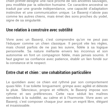
chien primitif désigne une race proche de ses ancêtres sauvages,
peu modifiée par la sélection humaine. Ce caractère ancestral se
traduit par une grande indépendance, une capacité d’adaptation
instinctive et une communication unique. Le Basenji n’aboie pas
comme les autres chiens, mais émet des sons proches du yodel,
signe de sa singularité.
Une relation à construire avec subtilité
Vivre avec un Basenji, c’est comprendre qu’on ne peut pas
l’éduquer comme un chien classique. Il perçoit vite les règles,
mais choisit parfois de ne pas les suivre, fidèle à sa logique
personnelle. Sa nature méfiante envers les inconnus et son
autonomie en font un compagnon fidèle, mais jamais soumis. Il
faut gagner sa confiance avec patience, établir un lien fondé sur
la constance et le respect.
Entre chat et chien : une cohabitation particulière
Le quotidien avec ce chien est rythmé par son comportement
quasi félin. Il se toilette longuement, grimpe avec agilité et déteste
la pluie. Silencieux, propre et réfléchi, le Basenji impose son
rythme et ses préférences. Cette race séduit les maîtres
sensibles à la subtilité, au calme et à l’harmonie. Vivre avec un
Basenji, c’est composer chaque jour avec un esprit libre, élégant
et insaisissable.