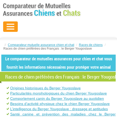
//
Comparateur mutuelle assurance chien et chat
/
Races de chiens
/
Races de chien préférées des Français : le Berger Yougoslave
Le comparateur de mutuelles assurances pour chien et chat vous
fournit les informations nécessaires pour protéger votre animal
Races de chien préférées des Français : le Berger Yougosl
Origines historiques du Berger Yougoslave
Particularités morphologiques du chien Berger Yougoslave
Comportement canin du Berger Yougoslave au quotidien
Besoins d’activité physique chez le chien Berger Yougoslave
L’intelligence du Berger Yougoslave : dressage et aptitudes
Santé canine et prévention des maladies chez le Berger