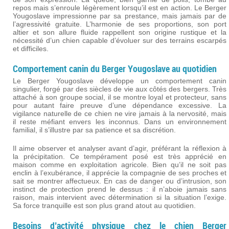
repos mais s’enroule légèrement lorsqu’il est en action. Le Berger
Yougoslave impressionne par sa prestance, mais jamais par de
l’agressivité gratuite. L’harmonie de ses proportions, son port
altier et son allure fluide rappellent son origine rustique et la
nécessité d’un chien capable d’évoluer sur des terrains escarpés
et difficiles.
Comportement canin du Berger Yougoslave au quotidien
Le Berger Yougoslave développe un comportement canin
singulier, forgé par des siècles de vie aux côtés des bergers. Très
attaché à son groupe social, il se montre loyal et protecteur, sans
pour autant faire preuve d’une dépendance excessive. La
vigilance naturelle de ce chien ne vire jamais à la nervosité, mais
il reste méfiant envers les inconnus. Dans un environnement
familial, il s’illustre par sa patience et sa discrétion.
Il aime observer et analyser avant d’agir, préférant la réflexion à
la précipitation. Ce tempérament posé est très apprécié en
maison comme en exploitation agricole. Bien qu’il ne soit pas
enclin à l’exubérance, il apprécie la compagnie de ses proches et
sait se montrer affectueux. En cas de danger ou d’intrusion, son
instinct de protection prend le dessus : il n’aboie jamais sans
raison, mais intervient avec détermination si la situation l’exige.
Sa force tranquille est son plus grand atout au quotidien.
Besoins d’activité physique chez le chien Berger