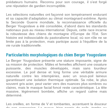
prédateurs humains. Reconnu pour son courage, il s’est forgé
une réputation de gardien incorruptible.
Les sélections naturelles ont façonné son tempérament endurant
et sa capacité d’adaptation au climat montagnard extrême. Après
la Seconde Guerre mondiale, la reconnaissance officielle du
Berger Yougoslave a été consolidée, d’abord dans les standards
nationaux puis au niveau international. Depuis, cette race incarne
la robustesse des chiens de montagne d’Europe de l’Est. Son
histoire est indissociable du pastoralisme local, où son rôle ne se
limite pas à la protection, mais participe aussi à l’équilibre de la
vie rurale traditionnelle.
Particularités morphologiques du chien Berger Yougoslave
Le Berger Yougoslave présente une stature imposante, signe de
sa mission de protection. Mâles et femelles affichent une ossature
puissante, des muscles développés, mais sans lourdeur
excessive. Le poil dense et long forme une véritable armure
naturelle contre les intempéries, avec un sous-poil laineux
garantissant une isolation thermique optimale. Sa robe, le plus
souvent gris acier, peut varier vers des nuances plus sombres ou
claires, mais le masque facial foncé reste caractéristique. La tête
massive, légèrement bombée, affiche un regard calme mais
déterminé.
Les oreilles, en forme de V et tombantes, accentuent la douceur
de son expression. La queue, bien garnie de poils, tombe au