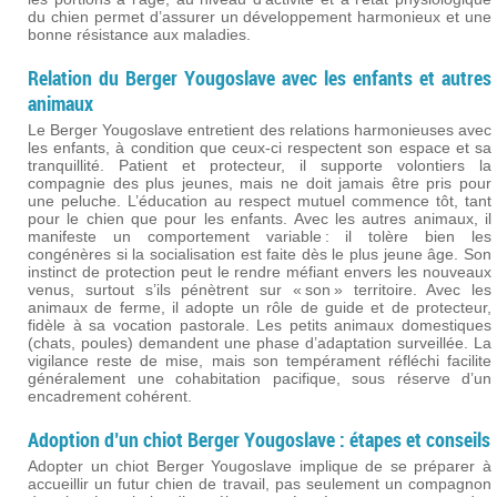
du chien permet d’assurer un développement harmonieux et une
bonne résistance aux maladies.
Relation du Berger Yougoslave avec les enfants et autres
animaux
Le Berger Yougoslave entretient des relations harmonieuses avec
les enfants, à condition que ceux-ci respectent son espace et sa
tranquillité. Patient et protecteur, il supporte volontiers la
compagnie des plus jeunes, mais ne doit jamais être pris pour
une peluche. L’éducation au respect mutuel commence tôt, tant
pour le chien que pour les enfants. Avec les autres animaux, il
manifeste un comportement variable : il tolère bien les
congénères si la socialisation est faite dès le plus jeune âge. Son
instinct de protection peut le rendre méfiant envers les nouveaux
venus, surtout s’ils pénètrent sur « son » territoire. Avec les
animaux de ferme, il adopte un rôle de guide et de protecteur,
fidèle à sa vocation pastorale. Les petits animaux domestiques
(chats, poules) demandent une phase d’adaptation surveillée. La
vigilance reste de mise, mais son tempérament réfléchi facilite
généralement une cohabitation pacifique, sous réserve d’un
encadrement cohérent.
Adoption d’un chiot Berger Yougoslave : étapes et conseils
Adopter un chiot Berger Yougoslave implique de se préparer à
accueillir un futur chien de travail, pas seulement un compagnon