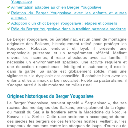
Yougoslave
Alimentation adaptée au chien Berger Yougoslave
Relation du Berger Yougoslave avec les enfants et autres
animaux
Adoption d’un chiot Berger Yougoslave : étapes et conseils
Rôle du Berger Yougoslave dans la tradition pastorale moderne
Le Berger Yougoslave, ou Šarplaninac, est un chien de montagne
originaire des Balkans, historiquement utilisé pour protéger les
troupeaux. Robuste, endurant et loyal, il présente une
morphologie puissante et un tempérament réfléchi. Méfiant
envers les inconnus, il reste affectueux avec sa famille. Il
nécessite un environnement spacieux, une activité régulière et
une éducation respectueuse. Intelligent et autonome, il excelle
dans la garde. Sa santé est globalement solide, mais une
vigilance sur la dysplasie est conseillée. Il cohabite bien avec les
enfants et les animaux si bien socialisé. Fidèle au pastoralisme, il
s’adapte aussi à la vie moderne en milieu rural.
Origines historiques du Berger Yougoslave
Le Berger Yougoslave, souvent appelé « Šarplaninac », tire ses
racines des montagnes des Balkans, principalement de la région
du massif du Šar, à la frontière entre la Macédoine du Nord, le
Kosovo et la Serbie. Cette race ancienne a accompagné durant
des siècles les bergers de ces territoires hostiles, veillant sur les
troupeaux de moutons contre les attaques de loups, d’ours ou de