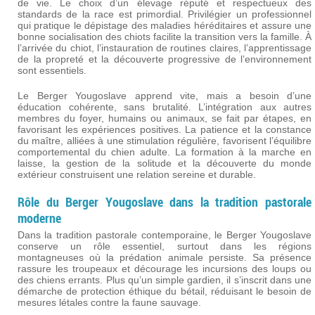
de vie. Le choix d’un élevage réputé et respectueux des
standards de la race est primordial. Privilégier un professionnel
qui pratique le dépistage des maladies héréditaires et assure une
bonne socialisation des chiots facilite la transition vers la famille. À
l’arrivée du chiot, l’instauration de routines claires, l’apprentissage
de la propreté et la découverte progressive de l’environnement
sont essentiels.
Le Berger Yougoslave apprend vite, mais a besoin d’une
éducation cohérente, sans brutalité. L’intégration aux autres
membres du foyer, humains ou animaux, se fait par étapes, en
favorisant les expériences positives. La patience et la constance
du maître, alliées à une stimulation régulière, favorisent l’équilibre
comportemental du chien adulte. La formation à la marche en
laisse, la gestion de la solitude et la découverte du monde
extérieur construisent une relation sereine et durable.
Rôle du Berger Yougoslave dans la tradition pastorale
moderne
Dans la tradition pastorale contemporaine, le Berger Yougoslave
conserve un rôle essentiel, surtout dans les régions
montagneuses où la prédation animale persiste. Sa présence
rassure les troupeaux et décourage les incursions des loups ou
des chiens errants. Plus qu’un simple gardien, il s’inscrit dans une
démarche de protection éthique du bétail, réduisant le besoin de
mesures létales contre la faune sauvage.