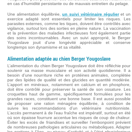
en cas d’humidité persistante ou de mauvais entretien du pelage.
Une alimentation équilibrée,
un suivi vétérinaire régulier
et un
exercice adapté sont essentiels pour limiter les risques. Les
parasites externes, comme les tiques, doivent être contrôlés avec
vigilance, surtout lors des sorties en pleine nature. La vaccination
et la prévention des maladies infectieuses font également partie
des soins incontournables. Avec un suivi approprié, le Berger
Yougoslave jouit d’une longévité appréciable et conserve
longtemps son dynamisme et sa vitalité.
Alimentation adaptée au chien Berger Yougoslave
L’alimentation du chien Berger Yougoslave doit être réfléchie pour
soutenir sa masse musculaire et son activité quotidienne. Il a
besoin d’une nourriture riche en protéines animales, complétée
par des lipides de qualité et des glucides en quantité modérée.
L’apport en minéraux, notamment en calcium et en phosphore,
doit être contrôlé pour préserver la santé de son ossature. Les
croquettes haut de gamme, spécifiquement formulées pour les
grandes races, constituent une bonne base. Il est aussi possible
de proposer une ration ménagère équilibrée, à condition de
suivre les recommandations d’un vétérinaire nutritionniste.
L’accès permanent à de l’eau fraîche est impératif, surtout en été
où son épaisse fourrure accentue les risques de coup de chaleur.
Éviter les excès de friandises et surveiller l’embonpoint prévient
de nombreuses pathologies articulaires ou métaboliques. Adapter
les portions à l’âge, au niveau d’activité et à l’état physiologique