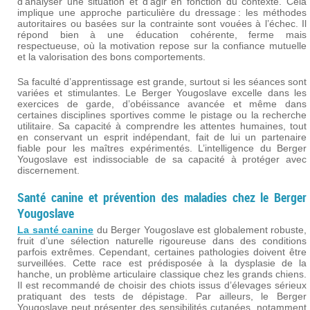
d’analyser une situation et d’agir en fonction du contexte. Cela
implique une approche particulière du dressage : les méthodes
autoritaires ou basées sur la contrainte sont vouées à l’échec. Il
répond bien à une éducation cohérente, ferme mais
respectueuse, où la motivation repose sur la confiance mutuelle
et la valorisation des bons comportements.
Sa faculté d’apprentissage est grande, surtout si les séances sont
variées et stimulantes. Le Berger Yougoslave excelle dans les
exercices de garde, d’obéissance avancée et même dans
certaines disciplines sportives comme le pistage ou la recherche
utilitaire. Sa capacité à comprendre les attentes humaines, tout
en conservant un esprit indépendant, fait de lui un partenaire
fiable pour les maîtres expérimentés. L’intelligence du Berger
Yougoslave est indissociable de sa capacité à protéger avec
discernement.
Santé canine et prévention des maladies chez le Berger
Yougoslave
La santé canine
du Berger Yougoslave est globalement robuste,
fruit d’une sélection naturelle rigoureuse dans des conditions
parfois extrêmes. Cependant, certaines pathologies doivent être
surveillées. Cette race est prédisposée à la dysplasie de la
hanche, un problème articulaire classique chez les grands chiens.
Il est recommandé de choisir des chiots issus d’élevages sérieux
pratiquant des tests de dépistage. Par ailleurs, le Berger
Yougoslave peut présenter des sensibilités cutanées, notamment