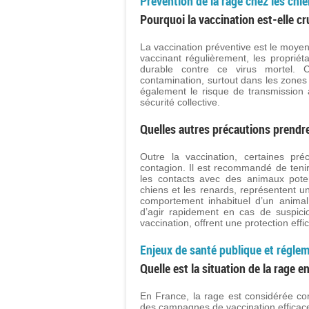
Prévention de la rage chez les chi
Pourquoi la vaccination est-elle cr
La vaccination préventive est le moyen 
vaccinant régulièrement, les proprié
durable contre ce virus mortel. C
contamination, surtout dans les zones 
également le risque de transmission 
sécurité collective.
Quelles autres précautions prendre
Outre la vaccination, certaines pré
contagion. Il est recommandé de tenir
les contacts avec des animaux pote
chiens et les renards, représentent un
comportement inhabituel d’un anima
d’agir rapidement en cas de suspic
vaccination, offrent une protection eff
Enjeux de santé publique et réglem
Quelle est la situation de la rage en
En France, la rage est considérée c
des campagnes de vaccination efficac