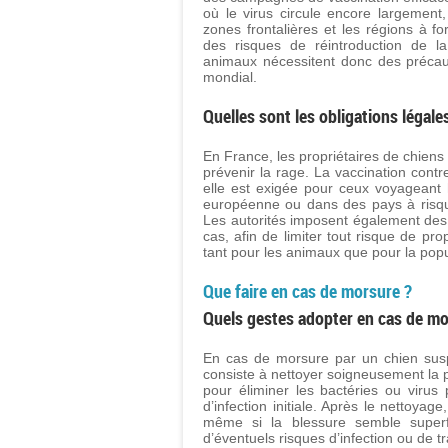
où le virus circule encore largement,
zones frontalières et les régions à 
des risques de réintroduction de l
animaux nécessitent donc des précau
mondial.
Quelles sont les obligations légale
En France, les propriétaires de chiens
prévenir la rage. La vaccination contr
elle est exigée pour ceux voyageant h
européenne ou dans des pays à risque
Les autorités imposent également des 
cas, afin de limiter tout risque de pro
tant pour les animaux que pour la popu
Que faire en cas de morsure ?
Quels gestes adopter en cas de mo
En cas de morsure par un chien suspe
consiste à nettoyer soigneusement la 
pour éliminer les bactéries ou virus
d’infection initiale. Après le nettoyag
même si la blessure semble superfic
d’éventuels risques d’infection ou de