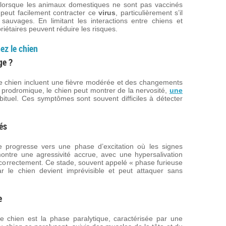
lorsque les animaux domestiques ne sont pas vaccinés
 peut facilement contracter ce
virus
, particulièrement s’il
auvages. En limitant les interactions entre chiens et
iétaires peuvent réduire les risques.
ez le chien
ge ?
le chien incluent une fièvre modérée et des changements
prodromique, le chien peut montrer de la nervosité,
une
ituel. Ces symptômes sont souvent difficiles à détecter
és
 progresse vers une phase d’excitation où les signes
ontre une agressivité accrue, avec une hypersalivation
 correctement. Ce stade, souvent appelé « phase furieuse
ar le chien devient imprévisible et peut attaquer sans
e
e chien est la phase paralytique, caractérisée par une