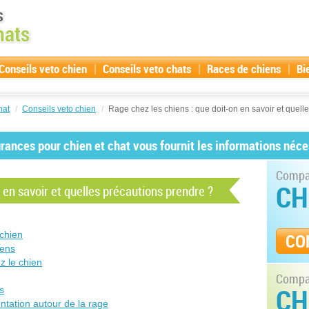
|
|
|
Conseils veto chien
Conseils veto chats
Races de chiens
Bi
hat
/
Conseils veto chien
/
Rage chez les chiens : que doit-on en savoir et quell
ances pour chien et chat vous fournit les informations néce
Compar
CH
 en savoir et quelles précautions prendre ?
 chien
CO
iens
z le chien
Compar
CH
s
ntation autour de la rage