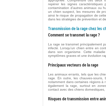
appropriée. Comprendre ces deux fo
repérer les signes caractéristiques
contamination d’autres animaux ou hu
un chien suspect, les mesures de prot
ainsi le risque de propagation de cette
dans les stratégies de prévention et de 
Transmission de la rage chez les c
Comment se transmet la rage ?
La rage se transmet principalement pa
infecté. Lorsqu’un chien entre en con
dans son organisme. Cette maladie 
symptômes graves et une évolution ra
Principaux vecteurs de la rage
Les animaux errants, tels que les chi
rage. En outre, les chauves-souris, 
notamment dans certaines régions à ri
également la rage, surtout en zones
contact avec des chiens domestiques, a
Risques de transmission entre an