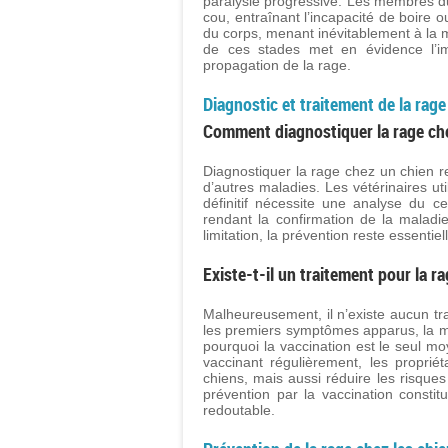
paralysie progressive. Les membres du
cou, entraînant l’incapacité de boire o
du corps, menant inévitablement à la m
de ces stades met en évidence l’imp
propagation de la rage.
Diagnostic et traitement de la rage
Comment diagnostiquer la rage che
Diagnostiquer la rage chez un chien 
d’autres maladies. Les vétérinaires ut
définitif nécessite une analyse du 
rendant la confirmation de la maladie
limitation, la prévention reste essentie
Existe-t-il un traitement pour la r
Malheureusement, il n’existe aucun tra
les premiers symptômes apparus, la ma
pourquoi la vaccination est le seul mo
vaccinant régulièrement, les propri
chiens, mais aussi réduire les risque
prévention par la vaccination consti
redoutable.