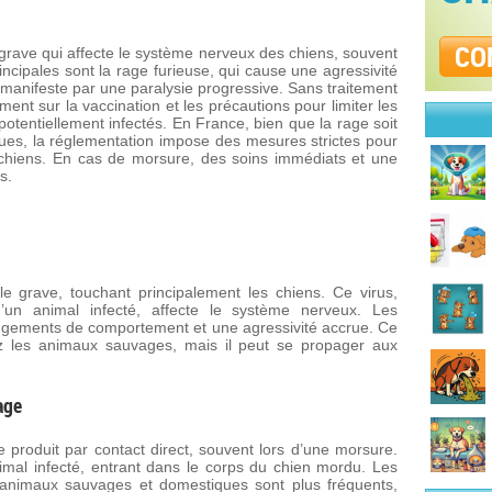
CO
 grave qui affecte le système nerveux des chiens, souvent
ncipales sont la rage furieuse, qui cause une agressivité
e manifeste par une paralysie progressive. Sans traitement
ement sur la vaccination et les précautions pour limiter les
tentiellement infectés. En France, bien que la rage soit
es, la réglementation impose des mesures strictes pour
 chiens. En cas de morsure, des soins immédiats et une
s.
e grave, touchant principalement les chiens. Ce virus,
’un animal infecté, affecte le système nerveux. Les
ngements de comportement et une agressivité accrue. Ce
ez les animaux sauvages, mais il peut se propager aux
age
e produit par contact direct, souvent lors d’une morsure.
animal infecté, entrant dans le corps du chien mordu. Les
e animaux sauvages et domestiques sont plus fréquents,