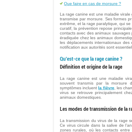
Que faire en cas de morsure ?
La rage canine est une maladie virale
transmise par morsure. Ses formes pri
extrême, et la rage paralytique, qui s
curatif, la prévention repose principal
contacts avec des animaux sauvages po
éradiquée chez les animaux domestiqu
les déplacements internationaux des
notification aux autorités sont essentiel
Qu’est-ce que la rage canine ?
Définition et origine de la rage
La rage canine est une maladie viral
souvent transmis par la morsure d
symptômes incluent
la fièvre
, les cha
virus se retrouve principalement ch
animaux domestiques.
Les modes de transmission de la r
La transmission du virus de la rage s
Ce virus circule dans la salive de l’
zones rurales, où les contacts entr