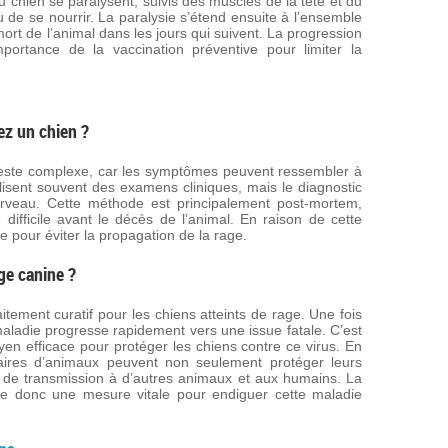
 chien se paralysent, suivis des muscles de la tête et du
u de se nourrir. La paralysie s’étend ensuite à l’ensemble
ort de l’animal dans les jours qui suivent. La progression
ortance de la vaccination préventive pour limiter la
z un chien ?
reste complexe, car les symptômes peuvent ressembler à
ilisent souvent des examens cliniques, mais le diagnostic
cerveau. Cette méthode est principalement post-mortem,
 difficile avant le décès de l’animal. En raison de cette
lle pour éviter la propagation de la rage.
age canine ?
itement curatif pour les chiens atteints de rage. Une fois
ladie progresse rapidement vers une issue fatale. C’est
yen efficace pour protéger les chiens contre ce virus. En
étaires d’animaux peuvent non seulement protéger leurs
s de transmission à d’autres animaux et aux humains. La
tue donc une mesure vitale pour endiguer cette maladie