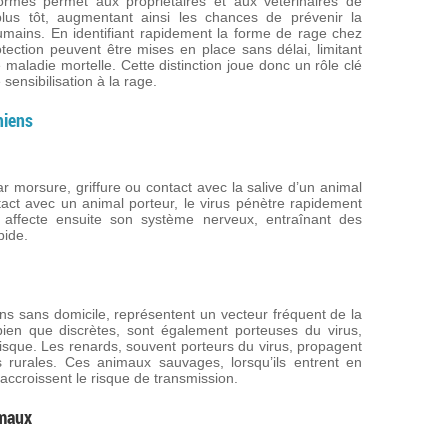
rmes permet aux propriétaires et aux vétérinaires de
 plus tôt, augmentant ainsi les chances de prévenir la
mains. En identifiant rapidement la forme de rage chez
ection peuvent être mises en place sans délai, limitant
 maladie mortelle. Cette distinction joue donc un rôle clé
sensibilisation à la rage.
hiens
r morsure, griffure ou contact avec la salive d’un animal
tact avec un animal porteur, le virus pénètre rapidement
affecte ensuite son système nerveux, entraînant des
pide.
ens sans domicile, représentent un vecteur fréquent de la
bien que discrètes, sont également porteuses du virus,
sque. Les renards, souvent porteurs du virus, propagent
 rurales. Ces animaux sauvages, lorsqu’ils entrent en
ccroissent le risque de transmission.
imaux