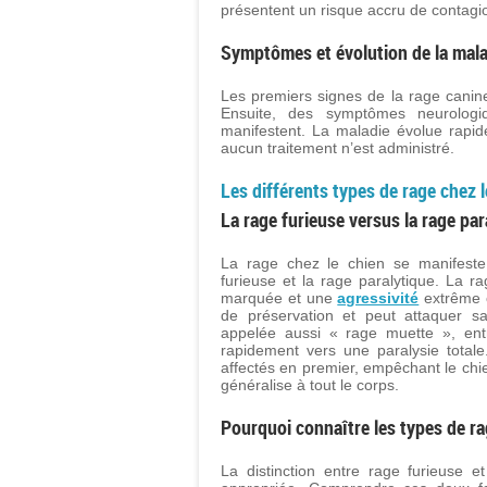
présentent un risque accru de contagi
Symptômes et évolution de la mala
Les premiers signes de la rage canine
Ensuite, des symptômes neurologiq
manifestent. La maladie évolue rapi
aucun traitement n’est administré.
Les différents types de rage chez l
La rage furieuse versus la rage par
La rage chez le chien se manifeste 
furieuse et la rage paralytique. La r
marquée et une
agressivité
extrême ch
de préservation et peut attaquer sa
appelée aussi « rage muette », entr
rapidement vers une paralysie total
affectés en premier, empêchant le chie
généralise à tout le corps.
Pourquoi connaître les types de ra
La distinction entre rage furieuse e