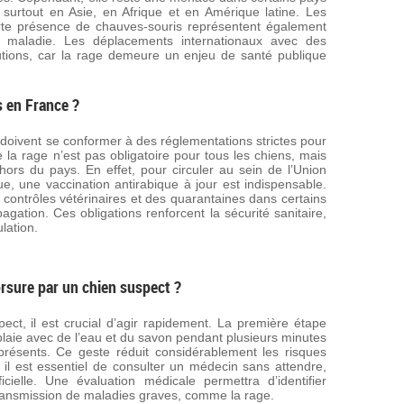
 surtout en Asie, en Afrique et en Amérique latine. Les
forte présence de chauves-souris représentent également
a maladie. Les déplacements internationaux avec des
tions, car la rage demeure un enjeu de santé publique
s en France ?
 doivent se conformer à des réglementations strictes pour
e la rage n’est pas obligatoire pour tous les chiens, mais
ors du pays. En effet, pour circuler au sein de l’Union
, une vaccination antirabique à jour est indispensable.
contrôles vétérinaires et des quarantaines dans certains
pagation. Ces obligations renforcent la sécurité sanitaire,
lation.
rsure par un chien suspect ?
ct, il est crucial d’agir rapidement. La première étape
plaie avec de l’eau et du savon pendant plusieurs minutes
 présents. Ce geste réduit considérablement les risques
e, il est essentiel de consulter un médecin sans attendre,
ielle. Une évaluation médicale permettra d’identifier
 transmission de maladies graves, comme la rage.