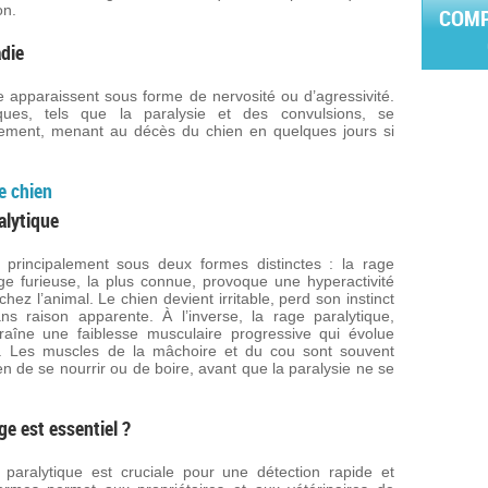
on.
COMP
die
 apparaissent sous forme de nervosité ou d’agressivité.
ues, tels que la paralysie et des convulsions, se
dement, menant au décès du chien en quelques jours si
e chien
alytique
principalement sous deux formes distinctes : la rage
age furieuse, la plus connue, provoque une hyperactivité
ez l’animal. Le chien devient irritable, perd son instinct
ns raison apparente. À l’inverse, la rage paralytique,
aîne une faiblesse musculaire progressive qui évolue
e. Les muscles de la mâchoire et du cou sont souvent
n de se nourrir ou de boire, avant que la paralysie ne se
ge est essentiel ?
t paralytique est cruciale pour une détection rapide et