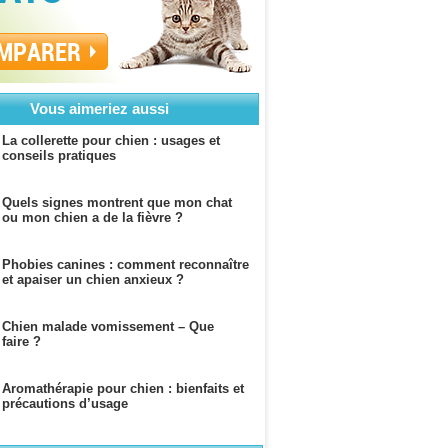
MPARER
Vous aimeriez aussi
La collerette pour chien : usages et
conseils pratiques
Quels signes montrent que mon chat
ou mon chien a de la fièvre ?
Phobies canines : comment reconnaître
et apaiser un chien anxieux ?
Chien malade vomissement – Que
faire ?
Aromathérapie pour chien : bienfaits et
précautions d’usage