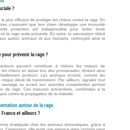
ens
uciale ?
le plus efficace de protéger les chiens contre la rage. En
taires s’assurent que leur chien développe une immunité
ette protection est indispensable pour éviter toute
où la rage reste présente. En outre, la vaccination réduit
aux autres animaux et aux humains, renforçant ainsi la
 pour prévenir la rage ?
cautions peuvent contribuer à réduire les risques de
 les chiens en laisse lors des promenades, limitant ainsi
ntiellement porteurs. Les animaux errants, comme les
 risque élevé de transmission. Par ailleurs, signaler tout
l sauvage ou errant aux autorités compétentes permet
ion de rage. Ces mesures préventives, combinées à la
icace contre la propagation de la maladie.
entation autour de la rage
 France et ailleurs ?
omme éradiquée chez les animaux domestiques, grâce à
es. Cependant, elle reste une menace dans certains pays