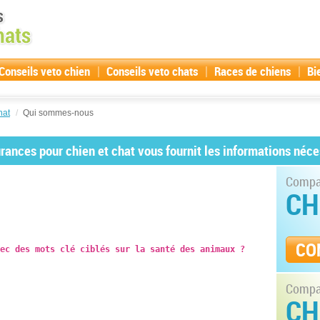
|
|
|
Conseils veto chien
Conseils veto chats
Races de chiens
Bi
hat
/
Qui sommes-nous
ances pour chien et chat vous fournit les informations néce
Compar
CH
CO
ec des mots clé ciblés sur la santé des animaux ?
Compar
CH