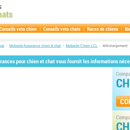
|
|
|
Conseils veto chien
Conseils veto chats
Races de chiens
Bi
hat
/
Mutuelle Assurance chien & chat
/
Mutuelle Chien LCL
/
téléchargement
ances pour chien et chat vous fournit les informations néce
Compar
CH
CO
Compar
CH