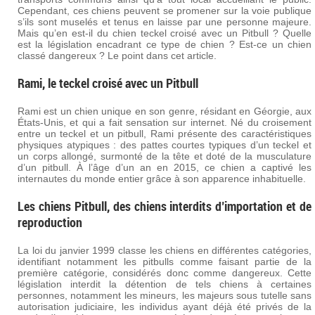
Cependant, ces chiens peuvent se promener sur la voie publique
s’ils sont muselés et tenus en laisse par une personne majeure.
Mais qu’en est-il du chien teckel croisé avec un Pitbull ? Quelle
est la législation encadrant ce type de chien ? Est-ce un chien
classé dangereux ? Le point dans cet article.
Rami, le teckel croisé avec un Pitbull
Rami est un chien unique en son genre, résidant en Géorgie, aux
États-Unis, et qui a fait sensation sur internet. Né du croisement
entre un teckel et un pitbull, Rami présente des caractéristiques
physiques atypiques : des pattes courtes typiques d’un teckel et
un corps allongé, surmonté de la tête et doté de la musculature
d’un pitbull. À l’âge d’un an en 2015, ce chien a captivé les
internautes du monde entier grâce à son apparence inhabituelle.
Les chiens Pitbull, des chiens interdits d’importation et de
reproduction
La loi du janvier 1999 classe les chiens en différentes catégories,
identifiant notamment les pitbulls comme faisant partie de la
première catégorie, considérés donc comme dangereux. Cette
législation interdit la détention de tels chiens à certaines
personnes, notamment les mineurs, les majeurs sous tutelle sans
autorisation judiciaire, les individus ayant déjà été privés de la