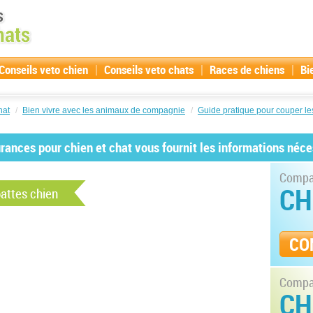
|
|
|
Conseils veto chien
Conseils veto chats
Races de chiens
Bi
hat
/
Bien vivre avec les animaux de compagnie
/
Guide pratique pour couper les
ances pour chien et chat vous fournit les informations néce
Compar
CH
pattes chien
CO
Compar
CH