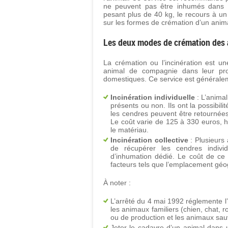
ne peuvent pas être inhumés dans 
pesant plus de 40 kg, le recours à un 
sur les formes de crémation d’un anim
Les deux modes de crémation des 
La crémation ou l’incinération est un
animal de compagnie dans leur pro
domestiques. Ce service est généralem
Incinération individuelle
: L’animal
présents ou non. Ils ont la possibil
les cendres peuvent être retournées 
Le coût varie de 125 à 330 euros, ho
le matériau.
Incinération collective
: Plusieurs 
de récupérer les cendres indivi
d’inhumation dédié. Le coût de ce 
facteurs tels que l’emplacement géog
À noter :
L’arrêté du 4 mai 1992 réglemente l
les animaux familiers (chien, chat, 
ou de production et les animaux sau
Jeter le cadavre d’un animal dans u