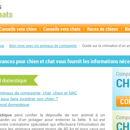
|
|
|
Conseils veto chien
Conseils veto chats
Races de chiens
Bi
hat
/
Bien vivre avec les animaux de compagnie
/
Guide sur la crémation d’un a
ances pour chien et chat vous fournit les informations néce
Compar
CH
al domestique
nimaux de compagnie, chat, chien et NAC
pour faire incinérer son chien ?
CO
nimal domestique
stique
peut confier la dépouille de son animal à un
Compar
jardin ou d’un potager pour enterrer la bête. Il lui est
CH
ntre crématoire spécialisé qui effectuera l’inhumation de
pour les animaux pesant moins de 40 kg et pour ceux qui