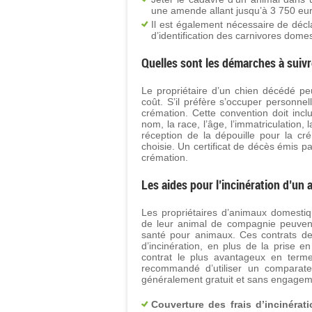
une amende allant jusqu’à 3 750 eu
Il est également nécessaire de décla
d’identification des carnivores dome
Quelles sont les démarches à suivre
Le propriétaire d’un chien décédé peu
coût. S’il préfère s’occuper personnell
crémation. Cette convention doit inclu
nom, la race, l’âge, l’immatriculation,
réception de la dépouille pour la cré
choisie. Un certificat de décès émis p
crémation.
Les aides pour l’incinération d’un
Les propriétaires d’animaux domestiq
de leur animal de compagnie peuvent
santé pour animaux. Ces contrats de 
d’incinération, en plus de la prise e
contrat le plus avantageux en terme
recommandé d’utiliser un comparat
généralement gratuit et sans engageme
Couverture des frais d’incinérat