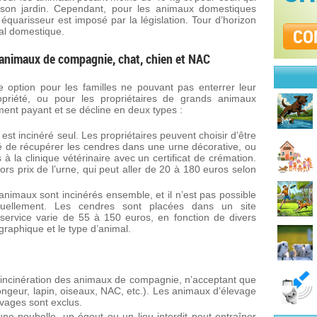
son jardin. Cependant, pour les animaux domestiques
équarisseur est imposé par la législation. Tour d’horizon
CO
al domestique.
animaux de compagnie, chat, chien et NAC
e option pour les familles ne pouvant pas enterrer leur
priété, ou pour les propriétaires de grands animaux
ent payant et se décline en deux types :
 est incinéré seul. Les propriétaires peuvent choisir d’être
ité de récupérer les cendres dans une urne décorative, ou
à la clinique vétérinaire avec un certificat de crémation.
rs prix de l’urne, qui peut aller de 20 à 180 euros selon
animaux sont incinérés ensemble, et il n’est pas possible
duellement. Les cendres sont placées dans un site
service varie de 55 à 150 euros, en fonction de divers
raphique et le type d’animal.
’incinération des animaux de compagnie, n’acceptant que
rongeur, lapin, oiseaux, NAC, etc.). Les animaux d’élevage
vages sont exclus.
ne poubelle, un égout ou un lieu interdit peut entraîner