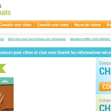
|
|
|
Conseils veto chien
Conseils veto chats
Races de chiens
Bi
hat
/
Bien vivre avec les animaux de compagnie
/
Meubles griffés, murs abîmés :
ances pour chien et chat vous fournit les informations néce
Compar
CH
CO
Compar
CH