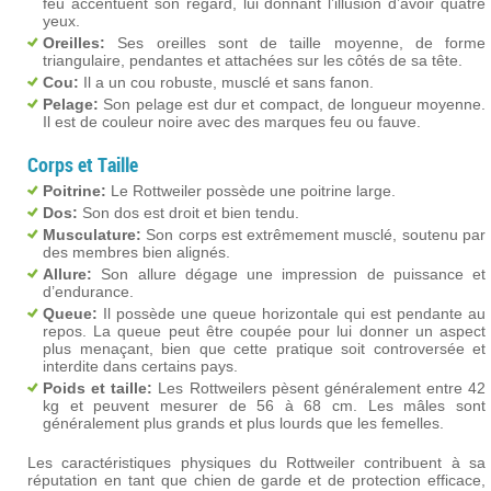
feu accentuent son regard, lui donnant l’illusion d’avoir quatre
yeux.
Oreilles:
Ses oreilles sont de taille moyenne, de forme
triangulaire, pendantes et attachées sur les côtés de sa tête.
Cou:
Il a un cou robuste, musclé et sans fanon.
Pelage:
Son pelage est dur et compact, de longueur moyenne.
Il est de couleur noire avec des marques feu ou fauve.
Corps et Taille
Poitrine:
Le Rottweiler possède une poitrine large.
Dos:
Son dos est droit et bien tendu.
Musculature:
Son corps est extrêmement musclé, soutenu par
des membres bien alignés.
Allure:
Son allure dégage une impression de puissance et
d’endurance.
Queue:
Il possède une queue horizontale qui est pendante au
repos. La queue peut être coupée pour lui donner un aspect
plus menaçant, bien que cette pratique soit controversée et
interdite dans certains pays.
Poids et taille:
Les Rottweilers pèsent généralement entre 42
kg et peuvent mesurer de 56 à 68 cm. Les mâles sont
généralement plus grands et plus lourds que les femelles.
Les caractéristiques physiques du Rottweiler contribuent à sa
réputation en tant que chien de garde et de protection efficace,