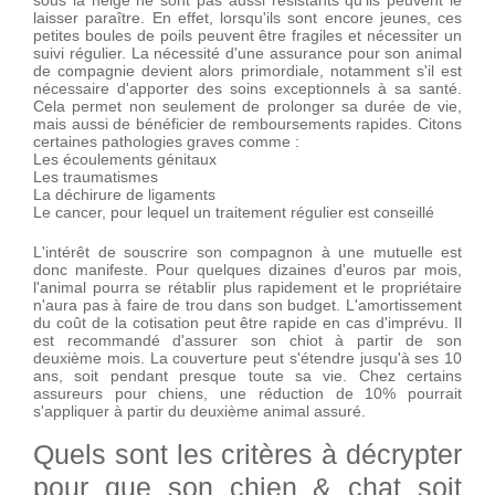
sous la neige ne sont pas aussi résistants qu’ils peuvent le
laisser paraître. En effet, lorsqu'ils sont encore jeunes, ces
petites boules de poils peuvent être fragiles et nécessiter un
suivi régulier. La nécessité d'une assurance pour son animal
de compagnie devient alors primordiale, notamment s'il est
nécessaire d'apporter des soins exceptionnels à sa santé.
Cela permet non seulement de prolonger sa durée de vie,
mais aussi de bénéficier de remboursements rapides. Citons
certaines pathologies graves comme :
Les écoulements génitaux
Les traumatismes
La déchirure de ligaments
Le cancer, pour lequel un traitement régulier est conseillé
L'intérêt de souscrire son compagnon à une mutuelle est
donc manifeste. Pour quelques dizaines d'euros par mois,
l'animal pourra se rétablir plus rapidement et le propriétaire
n'aura pas à faire de trou dans son budget. L'amortissement
du coût de la cotisation peut être rapide en cas d'imprévu. Il
est recommandé d'assurer son chiot à partir de son
deuxième mois. La couverture peut s'étendre jusqu'à ses 10
ans, soit pendant presque toute sa vie. Chez certains
assureurs pour chiens, une réduction de 10% pourrait
s'appliquer à partir du deuxième animal assuré.
Quels sont les critères à décrypter
pour que son chien & chat soit