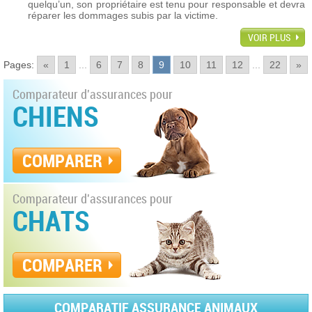
quelqu’un, son propriétaire est tenu pour responsable et devra
réparer les dommages subis par la victime.
VOIR PLUS
Pages:
«
1
...
6
7
8
9
10
11
12
...
22
»
Comparateur d'assurances pour
CHIENS
COMPARER
Comparateur d'assurances pour
CHATS
COMPARER
COMPARATIF ASSURANCE ANIMAUX