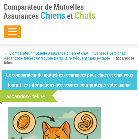
//
Comparateur mutuelle assurance chien et chat
/
Conseils veto chat
/
Ascaridose féline : un trouble parasitaire fréquent mais évitable
/
ascaridose
feline
Le comparateur de mutuelles assurances pour chien et chat vous
fournit les informations nécessaires pour protéger votre animal
ascaridose feline