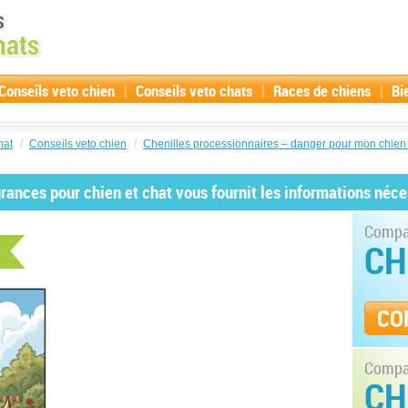
|
|
|
Conseils veto chien
Conseils veto chats
Races de chiens
Bi
hat
/
Conseils veto chien
/
Chenilles processionnaires – danger pour mon chien
ances pour chien et chat vous fournit les informations néce
Compar
CH
CO
Compar
CH