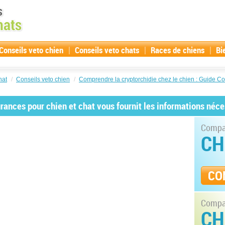
|
|
|
Conseils veto chien
Conseils veto chats
Races de chiens
Bi
hat
/
Conseils veto chien
/
Comprendre la cryptorchidie chez le chien : Guide C
ances pour chien et chat vous fournit les informations néce
Compar
CH
CO
Compar
CH