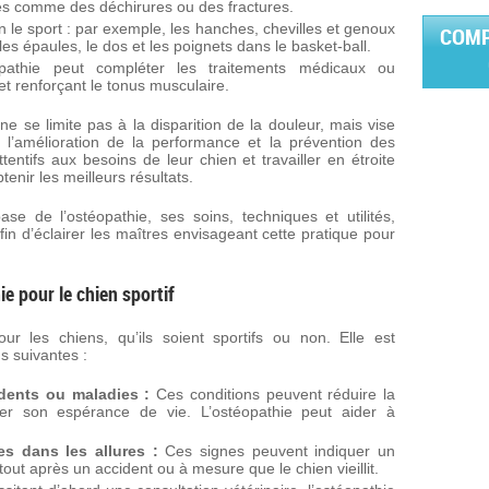
es comme des déchirures ou des fractures.
n le sport : par exemple, les hanches, chevilles et genoux
COMP
es épaules, le dos et les poignets dans le basket-ball.
opathie peut compléter les traitements médicaux ou
et renforçant le tonus musculaire.
 ne se limite pas à la disparition de la douleur, mais vise
e l’amélioration de la performance et la prévention des
tentifs aux besoins de leur chien et travailler en étroite
enir les meilleurs résultats.
se de l’ostéopathie, ses soins, techniques et utilités,
fin d’éclairer les maîtres envisageant cette pratique pour
ie pour le chien sportif
ur les chiens, qu’ils soient sportifs ou non. Elle est
ns suivantes :
dents ou maladies :
Ces conditions peuvent réduire la
er son espérance de vie. L’ostéopathie peut aider à
es dans les allures :
Ces signes peuvent indiquer un
ut après un accident ou à mesure que le chien vieillit.