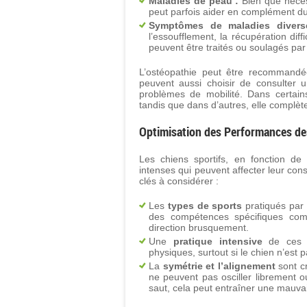
Maladies de peau :
Bien que nécess
peut parfois aider en complément du
Symptômes de maladies divers
l’essoufflement, la récupération diff
peuvent être traités ou soulagés par 
L’ostéopathie peut être recommandée
peuvent aussi choisir de consulter 
problèmes de mobilité. Dans certains 
tandis que dans d’autres, elle complèt
Optimisation des Performances des
Les chiens sportifs, en fonction de 
intenses qui peuvent affecter leur con
clés à considérer :
Les
types de sports
pratiqués par l
des compétences spécifiques com
direction brusquement.
Une
pratique intensive
de ces s
physiques, surtout si le chien n’est
La
symétrie et l’alignement
sont cr
ne peuvent pas osciller librement o
saut, cela peut entraîner une mauvai