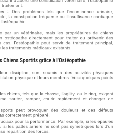
itant d’abord une consultation vétérinaire, l’ostéopathie
 traitement.
es :
Des problèmes tels que l’incontinence urinaire,
icile, la constipation fréquente ou l’insuffisance cardiaque
l’ostéopathie.
 par un vétérinaire, mais les propriétaires de chiens
un ostéopathe directement pour traiter ou prévenir des
cas, l’ostéopathie peut servir de traitement principal,
e les traitements médicaux existants.
 Chiens Sportifs grâce à l’Ostéopathie
leur discipline, sont soumis à des activités physiques
stitution physique et leurs membres. Voici quelques points
es chiens, tels que la chasse, l’agility, ou le ring, exigent
me sauter, ramper, courir rapidement et changer de
ports peut provoquer des douleurs et des défauts
 pas correctement préparé.
uciaux pour la performance. Par exemple, si les épaules
u si les pattes arrière ne sont pas symétriques lors d’un
se répartition des forces.