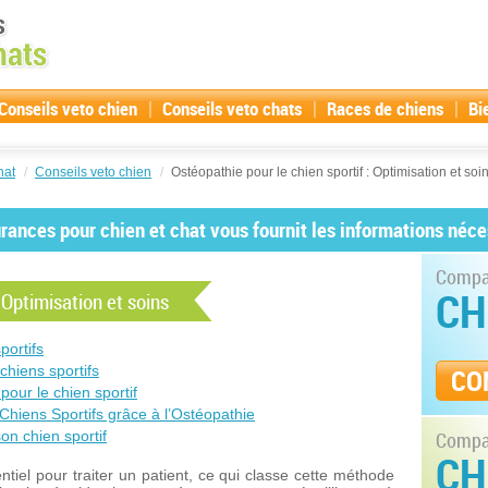
|
|
|
Conseils veto chien
Conseils veto chats
Races de chiens
Bi
hat
/
Conseils veto chien
/
Ostéopathie pour le chien sportif : Optimisation et soi
ances pour chien et chat vous fournit les informations néce
Compar
CH
 Optimisation et soins
portifs
chiens sportifs
CO
pour le chien sportif
hiens Sportifs grâce à l’Ostéopathie
on chien sportif
Compar
CH
entiel pour traiter un patient, ce qui classe cette méthode