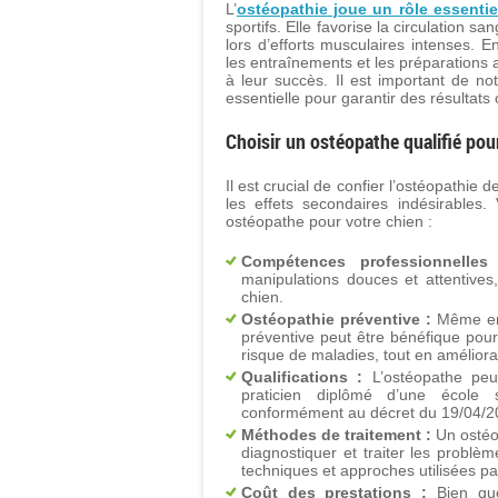
L’
ostéopathie joue un rôle essentie
sportifs. Elle favorise la circulation s
lors d’efforts musculaires intenses. 
les entraînements et les préparations a
à leur succès. Il est important de no
essentielle pour garantir des résultats
Choisir un ostéopathe qualifié pou
Il est crucial de confier l’ostéopathie d
les effets secondaires indésirables.
ostéopathe pour votre chien :
Compétences professionnelles
manipulations douces et attentive
chien.
Ostéopathie préventive :
Même en 
préventive peut être bénéfique pour
risque de maladies, tout en amélior
Qualifications :
L’ostéopathe peut
praticien diplômé d’une école s
conformément au décret du 19/04/2
Méthodes de traitement :
Un ostéop
diagnostiquer et traiter les problèm
techniques et approches utilisées par
Coût des prestations :
Bien que