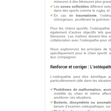
mineures à des blessures plus grav
Les
zones sollicitées
diffèrent selo
dans des sports comme le rugby, et l
En cas de
traumatisme
, l’osté
chirurgicaux, accélérant la guérison 
Pour les chiens sportifs, l’ostéopathie
également d’autres objectifs tels qu
blessures. Les maîtres doivent être at
collaboration avec l’ostéopathe pour obt
Nous explorerons les principes de ba
spécifiquement pour le chien sportif, a
leur compagnon.
Renforcer et corriger : L’ostéopath
L’ostéopathie peut être bénéfique po
particulièrement utile dans les situatio
Problèmes de malformation, acci
mobilité du chien et même affect
améliorer ces situations.
Boiterie, dissymétrie ou anomali
besoin d’examen ostéopathique, surto