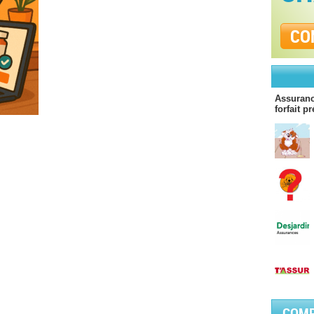
CO
Assurance
forfait p
COMP