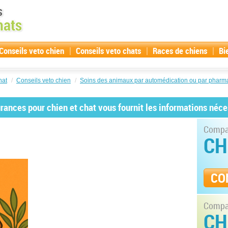
|
|
|
Conseils veto chien
Conseils veto chats
Races de chiens
Bi
hat
/
Conseils veto chien
/
Soins des animaux par automédication ou par pharma
ances pour chien et chat vous fournit les informations néce
Compar
CH
CO
Compar
CH