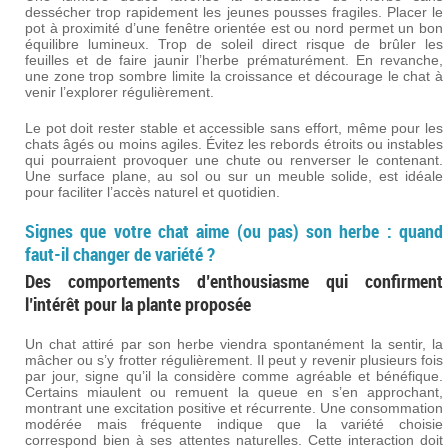
dessécher trop rapidement les jeunes pousses fragiles. Placer le
pot à proximité d’une fenêtre orientée est ou nord permet un bon
équilibre lumineux. Trop de soleil direct risque de brûler les
feuilles et de faire jaunir l’herbe prématurément. En revanche,
une zone trop sombre limite la croissance et décourage le chat à
venir l’explorer régulièrement.
Le pot doit rester stable et accessible sans effort, même pour les
chats âgés ou moins agiles. Évitez les rebords étroits ou instables
qui pourraient provoquer une chute ou renverser le contenant.
Une surface plane, au sol ou sur un meuble solide, est idéale
pour faciliter l’accès naturel et quotidien.
Signes que votre chat aime (ou pas) son herbe : quand
faut-il changer de variété ?
Des comportements d’enthousiasme qui confirment
l’intérêt pour la plante proposée
Un chat attiré par son herbe viendra spontanément la sentir, la
mâcher ou s’y frotter régulièrement. Il peut y revenir plusieurs fois
par jour, signe qu’il la considère comme agréable et bénéfique.
Certains miaulent ou remuent la queue en s’en approchant,
montrant une excitation positive et récurrente. Une consommation
modérée mais fréquente indique que la variété choisie
correspond bien à ses attentes naturelles. Cette interaction doit