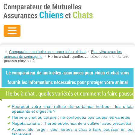
//
Comparateur mutuelle assurance chien et chat
/
Bien vivre avec les
animaux de compagnie
/
Herbe à chat : quelles variétés et comment la faire
pousser chez soi ?
Le comparateur de mutuelles assurances pour chien et chat vous
fournit les informations nécessaires pour protéger votre animal
Herbe à chat : quelles variétés et comment la faire pousse
Pourquoi votre chat raffole de certaines herbes : les effets
apaisants et digestifs ?
Herbe à chat ou cataire : ne confondez pas toutes les variétés
Nepeta cataria : l’herbe euphorisante à cultiver avec précaution
Avoine, blé, orge : des herbes à chat à faire pousser en pot
facilement