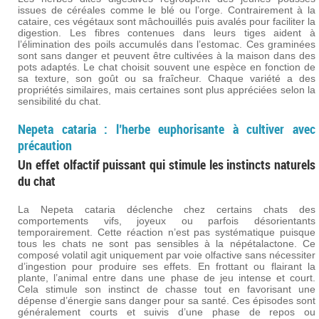
issues de céréales comme le blé ou l’orge. Contrairement à la
cataire, ces végétaux sont mâchouillés puis avalés pour faciliter la
digestion. Les fibres contenues dans leurs tiges aident à
l’élimination des poils accumulés dans l’estomac. Ces graminées
sont sans danger et peuvent être cultivées à la maison dans des
pots adaptés. Le chat choisit souvent une espèce en fonction de
sa texture, son goût ou sa fraîcheur. Chaque variété a des
propriétés similaires, mais certaines sont plus appréciées selon la
sensibilité du chat.
Nepeta cataria : l’herbe euphorisante à cultiver avec
précaution
Un effet olfactif puissant qui stimule les instincts naturels
du chat
La Nepeta cataria déclenche chez certains chats des
comportements vifs, joyeux ou parfois désorientants
temporairement. Cette réaction n’est pas systématique puisque
tous les chats ne sont pas sensibles à la népétalactone. Ce
composé volatil agit uniquement par voie olfactive sans nécessiter
d’ingestion pour produire ses effets. En frottant ou flairant la
plante, l’animal entre dans une phase de jeu intense et court.
Cela stimule son instinct de chasse tout en favorisant une
dépense d’énergie sans danger pour sa santé. Ces épisodes sont
généralement courts et suivis d’une phase de repos ou