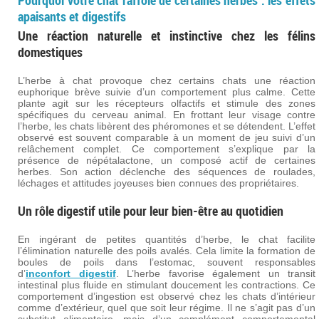
Pourquoi votre chat raffole de certaines herbes : les effets
apaisants et digestifs
Une réaction naturelle et instinctive chez les félins
domestiques
L’herbe à chat provoque chez certains chats une réaction
euphorique brève suivie d’un comportement plus calme. Cette
plante agit sur les récepteurs olfactifs et stimule des zones
spécifiques du cerveau animal. En frottant leur visage contre
l’herbe, les chats libèrent des phéromones et se détendent. L’effet
observé est souvent comparable à un moment de jeu suivi d’un
relâchement complet. Ce comportement s’explique par la
présence de népétalactone, un composé actif de certaines
herbes. Son action déclenche des séquences de roulades,
léchages et attitudes joyeuses bien connues des propriétaires.
Un rôle digestif utile pour leur bien-être au quotidien
En ingérant de petites quantités d’herbe, le chat facilite
l’élimination naturelle des poils avalés. Cela limite la formation de
boules de poils dans l’estomac, souvent responsables
d’
inconfort digestif
. L’herbe favorise également un transit
intestinal plus fluide en stimulant doucement les contractions. Ce
comportement d’ingestion est observé chez les chats d’intérieur
comme d’extérieur, quel que soit leur régime. Il ne s’agit pas d’un