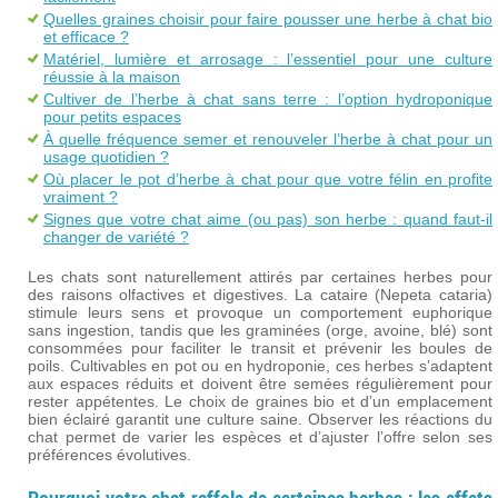
Quelles graines choisir pour faire pousser une herbe à chat bio
et efficace ?
Matériel, lumière et arrosage : l’essentiel pour une culture
réussie à la maison
Cultiver de l’herbe à chat sans terre : l’option hydroponique
pour petits espaces
À quelle fréquence semer et renouveler l’herbe à chat pour un
usage quotidien ?
Où placer le pot d’herbe à chat pour que votre félin en profite
vraiment ?
Signes que votre chat aime (ou pas) son herbe : quand faut-il
changer de variété ?
Les chats sont naturellement attirés par certaines herbes pour
des raisons olfactives et digestives. La cataire (Nepeta cataria)
stimule leurs sens et provoque un comportement euphorique
sans ingestion, tandis que les graminées (orge, avoine, blé) sont
consommées pour faciliter le transit et prévenir les boules de
poils. Cultivables en pot ou en hydroponie, ces herbes s’adaptent
aux espaces réduits et doivent être semées régulièrement pour
rester appétentes. Le choix de graines bio et d’un emplacement
bien éclairé garantit une culture saine. Observer les réactions du
chat permet de varier les espèces et d’ajuster l’offre selon ses
préférences évolutives.