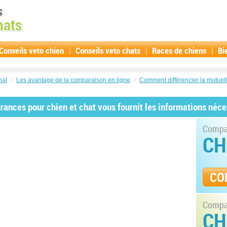
|
|
|
Conseils veto chien
Conseils veto chats
Races de chiens
Bi
hat
/
Les avantage de la comparaison en ligne
/
Comment différencier la mutuel
ances pour chien et chat vous fournit les informations néce
Compar
CH
CO
Compar
CH