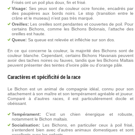
Frisés ont un poil plus doux, fin et frisé.
Visage:
Ses yeux sont de couleur ocre foncée, encadrés par
des paupières aux bords noirs. Le stop (transition entre le
crâne et le museau) n’est pas très marqué.
Oreilles:
Les oreilles sont pendantes et couvertes de poil. Pour
certains Bichons, comme les Bichons Bolonais, l’attache des
oreilles est haute.
Queue:
Sa queue est relevée et infléchie sur son dos.
En ce qui concerne la couleur, la majorité des Bichons sont de
couleur blanche. Cependant, certains Bichons Havanais peuvent
avoir des taches noires ou fauves, tandis que les Bichons Maltais
peuvent présenter des teintes d’ivoire pâle ou d’orange pâle.
Caractères et spécificité de la race
Le Bichon est un animal de compagnie idéal, connu pour son
attachement à son maître et son tempérament agréable et joueur.
Comparé à d’autres races, il est particulièrement docile et
obéissant.
Tempérament:
C’est un chien énergique et robuste,
notamment le Bichon maltais.
Socialisation:
Les Bichons, en particulier ceux à poil frisé,
s’entendent bien avec d’autres animaux domestiques et sont
excellents avec les enfants.