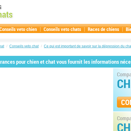
|
|
|
Conseils veto chien
Conseils veto chats
Races de chiens
Bi
hat
/
Conseils veto chat
/
Ce qui est important de savoir sur la dépression du cha
ances pour chien et chat vous fournit les informations néce
Compar
CH
CO
Compar
CH