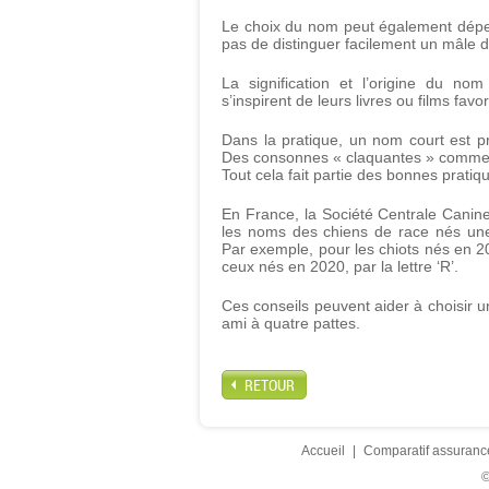
Le choix du nom peut également dépe
pas de distinguer facilement un mâle d
La signification et l’origine du nom
s’inspirent de leurs livres ou films fa
Dans la pratique, un nom court est pr
Des consonnes « claquantes » comme le 
Tout cela fait partie des bonnes prati
En France, la Société Centrale Cani
les noms des chiens de race nés une
Par exemple, pour les chiots nés en 20
ceux nés en 2020, par la lettre ‘R’.
Ces conseils peuvent aider à choisir un
ami à quatre pattes.
RETOUR
Accueil
|
Comparatif assuranc
©