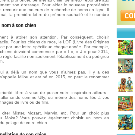
facile à prononcer, permet au chien de mieux répondre aux
lement son dressage. Pour aider le nouveau propriétaire
de recourir aux moteurs de recherche de noms en ligne. Il
CO
animal, la première lettre du prénom souhaité et le nombre
 nom à son chien
ent à attirer son attention. Par conséquent, choisir
 facile. Pour les chiens de race, le LOF (Livre des Origines
e par une lettre spécifique chaque année. Par exemple,
 chiens devaient commencer par « I », « J » pour 2014,
te règle facilite non seulement l’établissement du pedigree
om.
qui a déjà un nom que vous n’aimez pas, il y a des
n s’appelle Milou et est né en 2015, on peut le renommer
riorité, libre à vous de puiser votre inspiration ailleurs :
allemands comme Ully, ou même des noms liés à vos
nnages de livre ou de film.
citer Mister, Mozart, Marvin, etc. Pour un choix plus
 ou Moka? Vous pouvez également choisir un nom en
 du pelage de votre chien.
ppellation de son chien