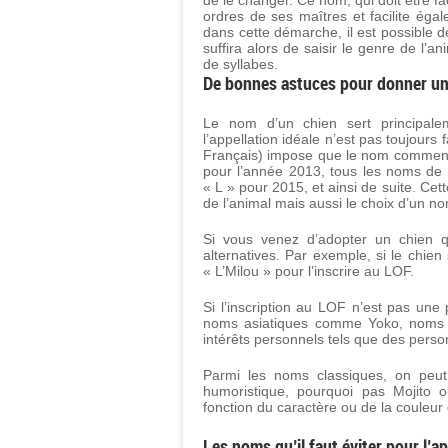
de le changer. Ce nom, qui doit être 
ordres de ses maîtres et facilite éga
dans cette démarche, il est possible 
suffira alors de saisir le genre de l’
de syllabes.
De bonnes astuces pour donner un
Le nom d’un chien sert principalem
l’appellation idéale n’est pas toujours
Français) impose que le nom commenc
pour l’année 2013, tous les noms de
« L » pour 2015, et ainsi de suite. Cet
de l’animal mais aussi le choix d’un n
Si vous venez d’adopter un chien 
alternatives. Par exemple, si le chie
« L’Milou » pour l’inscrire au LOF.
Si l’inscription au LOF n’est pas une p
noms asiatiques comme Yoko, noms 
intérêts personnels tels que des perso
Parmi les noms classiques, on peut 
humoristique, pourquoi pas Mojito
fonction du caractère ou de la couleur
Les noms qu’il faut éviter pour l’a