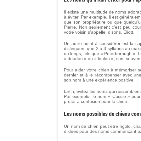
Il existe une multitude de noms adora
à éviter. Par exemple, il est général
que son propriétaire ou que quelqu’
Pierre. Non seulement c’est peu coura
votre voisin s’appelle, disons, Eliott.
Un autre point à considérer est la ca
distinguent que 2 à 3 syllabes au max
ou longs, tels que « Peterborough ». 
« doudou » ou « loulou », sont souvent 
Pour aider votre chien à mémoriser 
dernier et à le récompenser avec une f
son nom à une expérience positive.
Enfin, évitez les noms qui ressemble
Par exemple, le nom « Cassie » pourra
prêter à confusion pour le chien.
Les noms possibles de chiens co
Un nom de chien peut être rigolo, char
d’idées pour des noms commençant par l