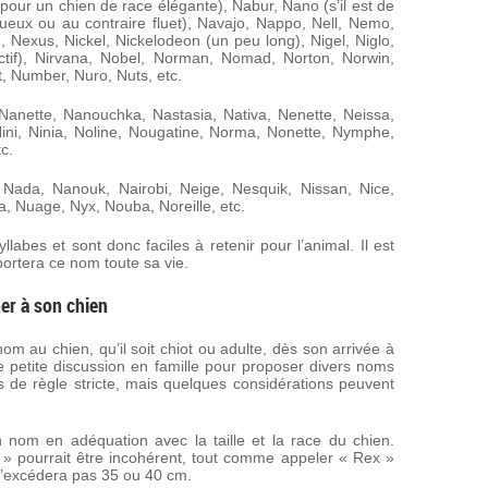
ur un chien de race élégante), Nabur, Nano (s’il est de
estueux ou au contraire fluet), Navajo, Nappo, Nell, Nemo,
Nexus, Nickel, Nickelodeon (un peu long), Nigel, Niglo,
ctif), Nirvana, Nobel, Norman, Nomad, Norton, Norwin,
, Number, Nuro, Nuts, etc.
anette, Nanouchka, Nastasia, Nativa, Nenette, Neissa,
, Nini, Ninia, Noline, Nougatine, Norma, Nonette, Nymphe,
c.
Nada, Nanouk, Nairobi, Neige, Nesquik, Nissan, Nice,
a, Nuage, Nyx, Nouba, Noreille, etc.
abes et sont donc faciles à retenir pour l’animal. Il est
 portera ce nom toute sa vie.
er à son chien
nom au chien, qu’il soit chiot ou adulte, dès son arrivée à
ne petite discussion en famille pour proposer divers noms
s de règle stricte, mais quelques considérations peuvent
n nom en adéquation avec la taille et la race du chien.
» pourrait être incohérent, tout comme appeler « Rex »
e n’excédera pas 35 ou 40 cm.