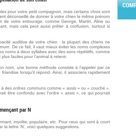
COMP
bles pour votre petit compagnon, mais certains choix sont
ement déconseillé de donner à votre chien le même prénom
un de votre entourage, comme George, Martin, Aline ou
nt, mais cela peut aussi prêter à confusion, surtout si
pacité auditive de votre chien : la plupart des chiens ne
imum. De ce fait, il vaut mieux éviter les noms complexes
Les noms à deux syllabes avec des sons répétitifs, comme
plus faciles pour l’animal à retenir.
son nom, une bonne méthode consiste à l’appeler par ce
riandise lorsqu’il répond. Ainsi, il associera rapidement
nt à des ordres communs comme « assis » ou « couché ».
it être confondu avec l’ordre « assis », ce qui pourrait
mmençant par N
mant, insolite, populaire, etc. Pour ceux qui sont à court
a lettre ‘N’, voici quelques suggestions.