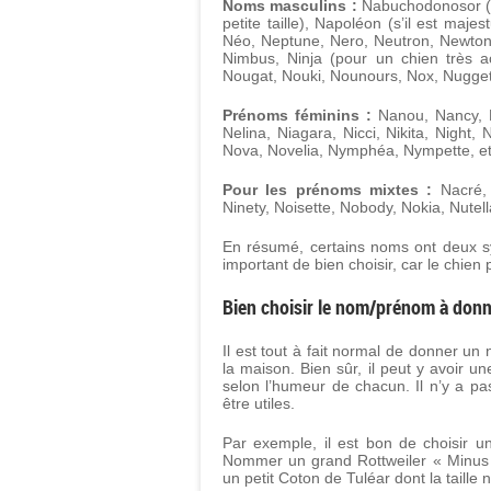
Noms masculins :
Nabuchodonosor (po
petite taille), Napoléon (s’il est maj
Néo, Neptune, Nero, Neutron, Newton, 
Nimbus, Ninja (pour un chien très a
Nougat, Nouki, Nounours, Nox, Nugget
Prénoms féminins :
Nanou, Nancy, N
Nelina, Niagara, Nicci, Nikita, Night
Nova, Novelia, Nymphéa, Nympette, et
Pour les prénoms mixtes :
Nacré, 
Ninety, Noisette, Nobody, Nokia, Nutell
En résumé, certains noms ont deux syll
important de bien choisir, car le chien
Bien choisir le nom/prénom à donn
Il est tout à fait normal de donner un 
la maison. Bien sûr, il peut y avoir u
selon l’humeur de chacun. Il n’y a pa
être utiles.
Par exemple, il est bon de choisir u
Nommer un grand Rottweiler « Minus 
un petit Coton de Tuléar dont la taill