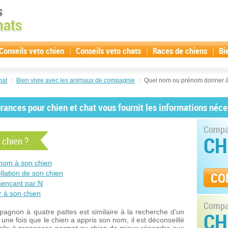
|
|
|
Conseils veto chien
Conseils veto chats
Races de chiens
Bi
hat
/
Bien vivre avec les animaux de compagnie
/
Quel nom ou prénom donner à
ances pour chien et chat vous fournit les informations néce
Compar
CH
 chien ?
nom à son chien
ellation de son chien
CO
ençant par N
r à son chien
Compar
gnon à quatre pattes est similaire à la recherche d’un
CH
ne fois que le chien a appris son nom, il est déconseillé