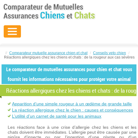
//
Comparateur mutuelle assurance chien et chat
/
Conseils veto chien
/
Réactions allergiques chez les chiens et chats : de la rougeur aux cas sévères
Le comparateur de mutuelles assurances pour chien et chat vous
fournit les informations nécessaires pour protéger votre animal
Réactions allergiques chez les chiens et chats : de la rou
Apparition d’une simple rougeur à un œdème de grande taille
La réaction allergique chez le chien : causes et conséquences
L’utilité d’un carnet de santé pour les animaux
Les réactions face à une crise d’allergie chez les chiens et les
chats doivent être immédiates. L’allergie peut être causée par une
piqûre d’insecte ou par l’ingestion d’une plante ou d’un