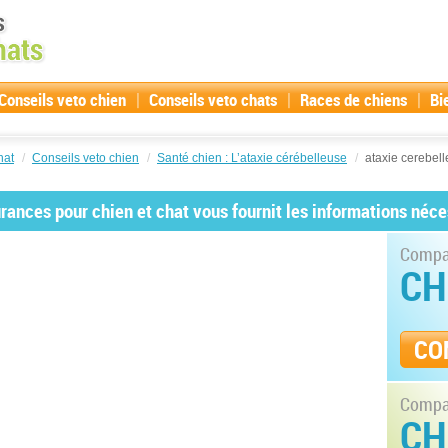
|
|
|
Conseils veto chien
Conseils veto chats
Races de chiens
Bi
hat
/
Conseils veto chien
/
Santé chien : L’ataxie cérébelleuse
/
ataxie cerebell
ances pour chien et chat vous fournit les informations néce
Compar
CH
CO
Compar
CH