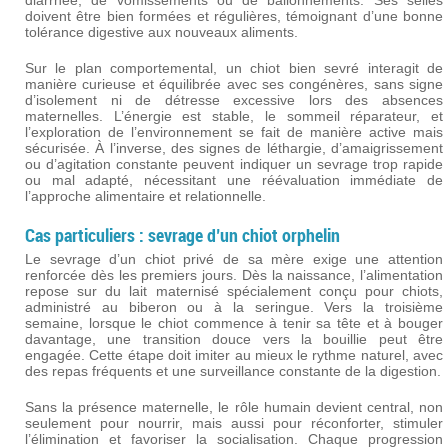
diarrhée, de vomissements ou de ballonnements. Ses selles
doivent être bien formées et régulières, témoignant d’une bonne
tolérance digestive aux nouveaux aliments.
Sur le plan comportemental, un chiot bien sevré interagit de
manière curieuse et équilibrée avec ses congénères, sans signe
d’isolement ni de détresse excessive lors des absences
maternelles. L’énergie est stable, le sommeil réparateur, et
l’exploration de l’environnement se fait de manière active mais
sécurisée. À l’inverse, des signes de léthargie, d’amaigrissement
ou d’agitation constante peuvent indiquer un sevrage trop rapide
ou mal adapté, nécessitant une réévaluation immédiate de
l’approche alimentaire et relationnelle.
Cas particuliers : sevrage d’un chiot orphelin
Le sevrage d’un chiot privé de sa mère exige une attention
renforcée dès les premiers jours. Dès la naissance, l’alimentation
repose sur du lait maternisé spécialement conçu pour chiots,
administré au biberon ou à la seringue. Vers la troisième
semaine, lorsque le chiot commence à tenir sa tête et à bouger
davantage, une transition douce vers la bouillie peut être
engagée. Cette étape doit imiter au mieux le rythme naturel, avec
des repas fréquents et une surveillance constante de la digestion.
Sans la présence maternelle, le rôle humain devient central, non
seulement pour nourrir, mais aussi pour réconforter, stimuler
l’élimination et favoriser la socialisation. Chaque progression