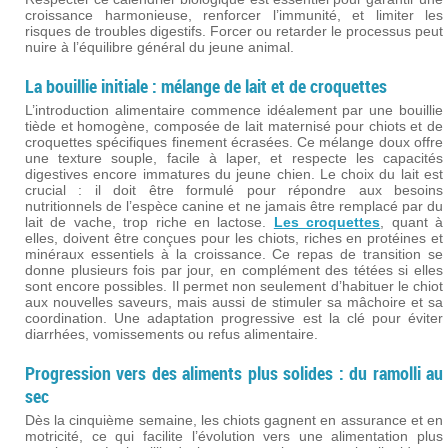
croissance harmonieuse, renforcer l’immunité, et limiter les
risques de troubles digestifs. Forcer ou retarder le processus peut
nuire à l’équilibre général du jeune animal.
La bouillie initiale : mélange de lait et de croquettes
L’introduction alimentaire commence idéalement par une bouillie
tiède et homogène, composée de lait maternisé pour chiots et de
croquettes spécifiques finement écrasées. Ce mélange doux offre
une texture souple, facile à laper, et respecte les capacités
digestives encore immatures du jeune chien. Le choix du lait est
crucial : il doit être formulé pour répondre aux besoins
nutritionnels de l’espèce canine et ne jamais être remplacé par du
lait de vache, trop riche en lactose.
Les croquettes
, quant à
elles, doivent être conçues pour les chiots, riches en protéines et
minéraux essentiels à la croissance. Ce repas de transition se
donne plusieurs fois par jour, en complément des tétées si elles
sont encore possibles. Il permet non seulement d’habituer le chiot
aux nouvelles saveurs, mais aussi de stimuler sa mâchoire et sa
coordination. Une adaptation progressive est la clé pour éviter
diarrhées, vomissements ou refus alimentaire.
Progression vers des aliments plus solides : du ramolli au
sec
Dès la cinquième semaine, les chiots gagnent en assurance et en
motricité, ce qui facilite l’évolution vers une alimentation plus