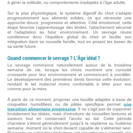
à gérer la solitude, ou comportements inadaptés à l’âge adulte.
Sur le plan physiologique, le système digestif du chiot s’adapte
progressivement aux aliments solides, ce qui nécessite une
approche douce, progressive et attentive. Côté émotionnel, cette
étape favorise l’apprentissage des limites, l’attachement sécurisé
et l’adaptation au futur environnement. Un sevrage réussi
conditionne donc l’équilibre global du chiot et facilite son
intégration dans sa nouvelle famille, tout en posant les bases de
sa santé future.
Quand commencer le sevrage ? L’Âge idéal ?
Le sevrage commence naturellement autour de la troisième
semaine de vie, lorsque les chiots montrent une curiosité
croissante pour leur environnement et commencent à mordiller.
Le développement des premières dents favorise cette évolution,
rendant le lait maternel moins confortable à téter pour eux
comme pour la mère.
À partir de ce moment, proposer une bouillie adaptée à base de
croquettes humidifiées ou de pâtée spécifique permet
une
transition alimentaire progressive
. Il ne s’agit pas de supprimer
brutalement les tétées, mais d’introduire de nouvelles textures et
saveurs tout en conservant l’accès au lait. Cette période
charnière s’étend généralement jusqu’à la septième ou huitième
semaine, moment où le chiot devient capable de s’alimenter seul.
Respecter ce calendrier biologique est essentiel pour garantir une