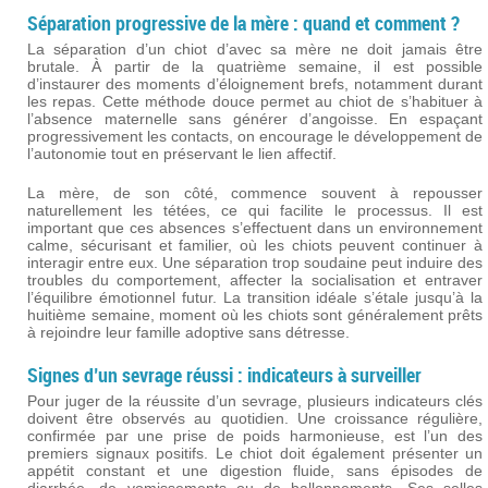
Séparation progressive de la mère : quand et comment ?
La séparation d’un chiot d’avec sa mère ne doit jamais être
brutale. À partir de la quatrième semaine, il est possible
d’instaurer des moments d’éloignement brefs, notamment durant
les repas. Cette méthode douce permet au chiot de s’habituer à
l’absence maternelle sans générer d’angoisse. En espaçant
progressivement les contacts, on encourage le développement de
l’autonomie tout en préservant le lien affectif.
La mère, de son côté, commence souvent à repousser
naturellement les tétées, ce qui facilite le processus. Il est
important que ces absences s’effectuent dans un environnement
calme, sécurisant et familier, où les chiots peuvent continuer à
interagir entre eux. Une séparation trop soudaine peut induire des
troubles du comportement, affecter la socialisation et entraver
l’équilibre émotionnel futur. La transition idéale s’étale jusqu’à la
huitième semaine, moment où les chiots sont généralement prêts
à rejoindre leur famille adoptive sans détresse.
Signes d’un sevrage réussi : indicateurs à surveiller
Pour juger de la réussite d’un sevrage, plusieurs indicateurs clés
doivent être observés au quotidien. Une croissance régulière,
confirmée par une prise de poids harmonieuse, est l’un des
premiers signaux positifs. Le chiot doit également présenter un
appétit constant et une digestion fluide, sans épisodes de