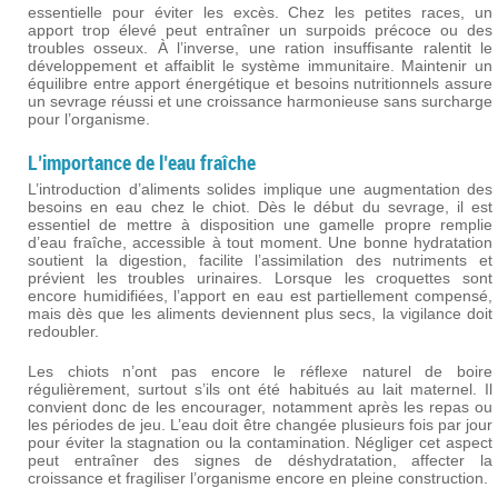
essentielle pour éviter les excès. Chez les petites races, un
apport trop élevé peut entraîner un surpoids précoce ou des
troubles osseux. À l’inverse, une ration insuffisante ralentit le
développement et affaiblit le système immunitaire. Maintenir un
équilibre entre apport énergétique et besoins nutritionnels assure
un sevrage réussi et une croissance harmonieuse sans surcharge
pour l’organisme.
L’importance de l’eau fraîche
L’introduction d’aliments solides implique une augmentation des
besoins en eau chez le chiot. Dès le début du sevrage, il est
essentiel de mettre à disposition une gamelle propre remplie
d’eau fraîche, accessible à tout moment. Une bonne hydratation
soutient la digestion, facilite l’assimilation des nutriments et
prévient les troubles urinaires. Lorsque les croquettes sont
encore humidifiées, l’apport en eau est partiellement compensé,
mais dès que les aliments deviennent plus secs, la vigilance doit
redoubler.
Les chiots n’ont pas encore le réflexe naturel de boire
régulièrement, surtout s’ils ont été habitués au lait maternel. Il
convient donc de les encourager, notamment après les repas ou
les périodes de jeu. L’eau doit être changée plusieurs fois par jour
pour éviter la stagnation ou la contamination. Négliger cet aspect
peut entraîner des signes de déshydratation, affecter la
croissance et fragiliser l’organisme encore en pleine construction.