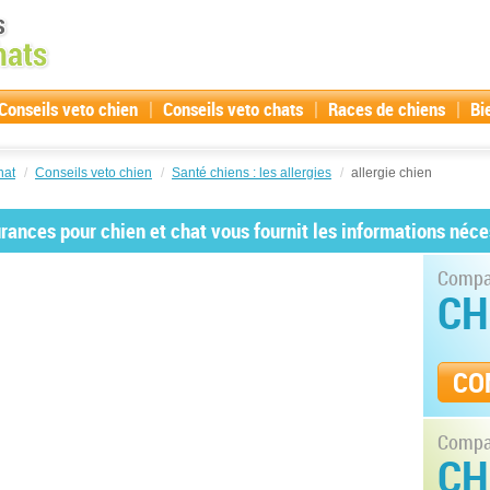
|
|
|
Conseils veto chien
Conseils veto chats
Races de chiens
Bi
hat
/
Conseils veto chien
/
Santé chiens : les allergies
/
allergie chien
ances pour chien et chat vous fournit les informations néce
Compar
CH
CO
Compar
CH