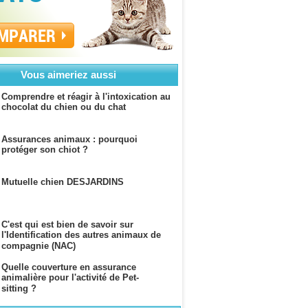
MPARER
Vous aimeriez aussi
Comprendre et réagir à l'intoxication au
chocolat du chien ou du chat
Assurances animaux : pourquoi
protéger son chiot ?
Mutuelle chien DESJARDINS
C'est qui est bien de savoir sur
l'Identification des autres animaux de
compagnie (NAC)
Quelle couverture en assurance
animalière pour l'activité de Pet-
sitting ?