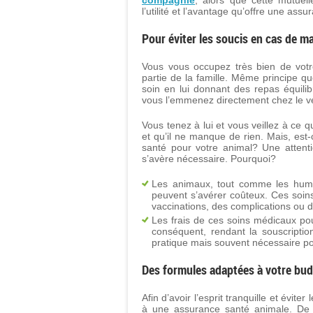
compagnie
, alors que cette mutuell
l’utilité et l’avantage qu’offre une assu
Pour éviter les soucis en cas de ma
Vous vous occupez très bien de votre
partie de la famille. Même principe q
soin en lui donnant des repas équilib
vous l’emmenez directement chez le vé
Vous tenez à lui et vous veillez à ce q
et qu’il ne manque de rien. Mais, es
santé pour votre animal? Une attenti
s’avère nécessaire. Pourquoi?
Les animaux, tout comme les humai
peuvent s’avérer coûteux. Ces soins
vaccinations, des complications ou 
Les frais de ces soins médicaux po
conséquent, rendant la souscript
pratique mais souvent nécessaire po
Des formules adaptées à votre bu
Afin d’avoir l’esprit tranquille et évite
à une assurance santé animale. De m