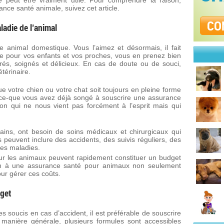
e peut être vraiment utile. Pour comprendre la raison,
rance santé animale, suivez cet article.
CO
ladie de l’animal
 animal domestique. Vous l’aimez et désormais, il fait
ue pour vos enfants et vos proches, vous en prenez bien
rés, soignés et délicieux. En cas de doute ou de souci,
térinaire.
ue votre chien ou votre chat soit toujours en pleine forme
t-ce-que vous avez déjà songé à souscrire une assurance
on qui ne nous vient pas forcément à l’esprit mais qui
ns, ont besoin de soins médicaux et chirurgicaux qui
 peuvent inclure des accidents, des suivis réguliers, des
des maladies.
ur les animaux peuvent rapidement constituer un budget
ion à une assurance santé pour animaux non seulement
ur gérer ces coûts.
dget
r les soucis en cas d’accident, il est préférable de souscrire
anière générale, plusieurs formules sont accessibles