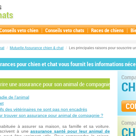
|
|
|
Conseils veto chien
Conseils veto chats
Races de chiens
Bi
hat
/
Mutuelle Assurance chien & chat
/
Les principales raisons pour souscrire
ances pour chien et chat vous fournit les informations néce
Compar
CH
scrire une assurance pour son animal de compagnie
adie de l’animal
et
CO
rifs des vétérinaires ne sont pas non encadrés
our trouver son assurance pour animal de compagnie ?
Compar
abituée à assurer sa maison, sa famille et sa voiture.
CH
uscrivent à une
assurance santé pour leur animal de