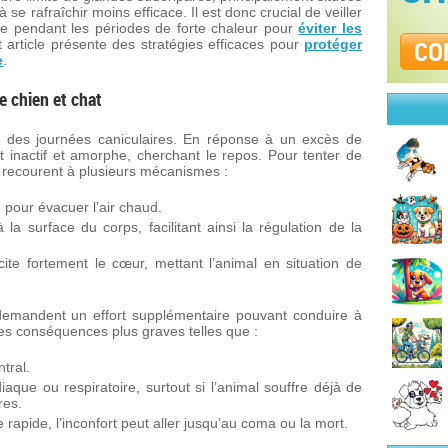
 se rafraîchir moins efficace. Il est donc crucial de veiller
mbre pendant les périodes de forte chaleur pour
éviter les
CO
t article présente des stratégies efficaces pour
protéger
e
.
le chien et chat
 des journées caniculaires. En réponse à un excès de
 inactif et amorphe, cherchant le repos. Pour tenter de
ls recourent à plusieurs mécanismes :
 pour évacuer l’air chaud.
la surface du corps, facilitant ainsi la régulation de la
icite fortement le cœur, mettant l’animal en situation de
demandent un effort supplémentaire pouvant conduire à
des conséquences plus graves telles que :
tral.
aque ou respiratoire, surtout si l’animal souffre déjà de
res.
rapide, l’inconfort peut aller jusqu’au coma ou la mort.