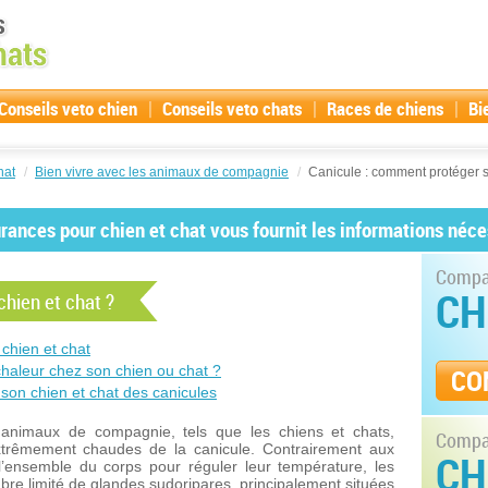
|
|
|
Conseils veto chien
Conseils veto chats
Races de chiens
Bi
hat
/
Bien vivre avec les animaux de compagnie
/
Canicule : comment protéger s
ances pour chien et chat vous fournit les informations néce
Compar
CH
hien et chat ?
 chien et chat
chaleur chez son chien ou chat ?
CO
son chien et chat des canicules
animaux de compagnie, tels que les chiens et chats,
Compar
extrêmement chaudes de la canicule. Contrairement aux
CH
l’ensemble du corps pour réguler leur température, les
bre limité de glandes sudoripares, principalement situées