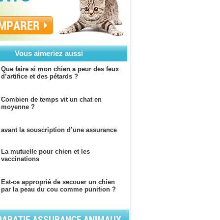
MPARER
Vous aimeriez aussi
Que faire si mon chien a peur des feux
d’artifice et des pétards ?
Combien de temps vit un chat en
moyenne ?
 avant la souscription d’une assurance
La mutuelle pour chien et les
vaccinations
Est-ce approprié de secouer un chien
par la peau du cou comme punition ?
ARATIF ASSURANCE ANIMAUX