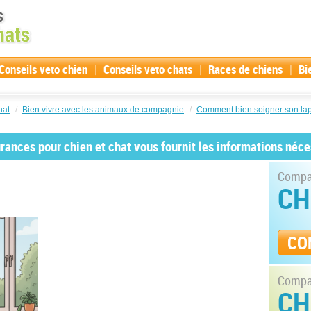
|
|
|
Conseils veto chien
Conseils veto chats
Races de chiens
Bi
hat
/
Bien vivre avec les animaux de compagnie
/
Comment bien soigner son lap
ances pour chien et chat vous fournit les informations néce
Compar
CH
CO
Compar
CH