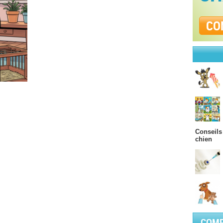
CO
Conseils
chien
COMP