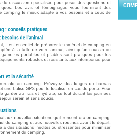
 de discussion spécialisés pour poser des questions et
COMP
fiques. Les avis et témoignages vous fourniront des
 le camping le mieux adapté à vos besoins et à ceux de
g : conseils pratiques
 besoins de l’animal
al, il est essentiel de préparer le matériel de camping en
tée à la taille de votre animal, ainsi qu’un coussin ou
 gamelles portables et pliables sont pratiques pour les
s équipements robustes et résistants aux intempéries pour
rt et la sécurité
imordiale en camping. Prévoyez des longes ou harnais
et une balise GPS pour le localiser en cas de perte. Pour
e garder au frais et hydraté, surtout durant les journées
éjour serein et sans soucis.
tuations
mal aux nouvelles situations qu’il rencontrera en camping.
el de camping et aux nouvelles routines avant le départ.
e à des situations inédites ou stressantes pour minimiser
environnement du camping.