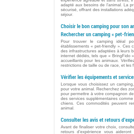
expérience agréable et sans stress, il
adapté aux besoins de l’animal. La pr
sécurisé, offrant des installations adé
séjour.
Choisir le bon camping pour son a
Rechercher un camping « pet-frien
Pour trouver le camping idéal po
établissements « pet-friendly ». Ces
des infrastructures adaptées à leurs b
internet dédiés, tels que « BringFid
accueillants pour les animaux. Vérifie
restrictions de taille ou de race, et le
Vérifier les équipements et service
Lorsque vous choisissez un camping, i
pour votre animal. Recherchez des zo
pour permettre à votre compagnon de s
des services supplémentaires comme
chiens. Ces commodités peuvent rend
animal.
Consulter les avis et retours d’exp
Avant de finaliser votre choix, consult
retours d’expérience vous aideront à