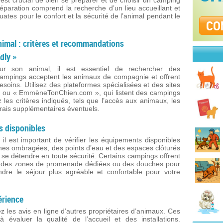
 est crucial de bien se préparer et de choisir un camping
éparation comprend la recherche d’un lieu accueillant et
quates pour le confort et la sécurité de l’animal pendant le
CO
nimal : critères et recommandations
dly »
ur son animal, il est essentiel de rechercher des
 campings acceptent les animaux de compagnie et offrent
esoins. Utilisez des plateformes spécialisées et des sites
o » ou « EmmèneTonChien.com », qui listent des campings
z les critères indiqués, tels que l’accès aux animaux, les
s frais supplémentaires éventuels.
s disponibles
l est important de vérifier les équipements disponibles
nes ombragées, des points d’eau et des espaces clôturés
e détendre en toute sécurité. Certains campings offrent
 des zones de promenade dédiées ou des douches pour
re le séjour plus agréable et confortable pour votre
érience
ez les avis en ligne d’autres propriétaires d’animaux. Ces
 évaluer la qualité de l’accueil et des installations.