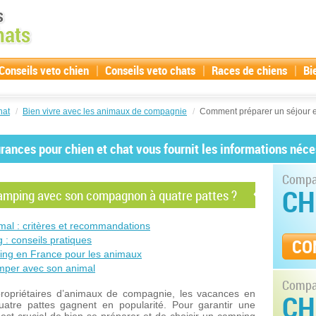
|
|
|
Conseils veto chien
Conseils veto chats
Races de chiens
Bi
hat
/
Bien vivre avec les animaux de compagnie
/
Comment préparer un séjour 
ances pour chien et chat vous fournit les informations néce
Compar
CH
amping avec son compagnon à quatre pattes ?
mal : critères et recommandations
 : conseils pratiques
CO
ping en France pour les animaux
mper avec son animal
Compar
ropriétaires d’animaux de compagnie, les vacances en
CH
tre pattes gagnent en popularité. Pour garantir une