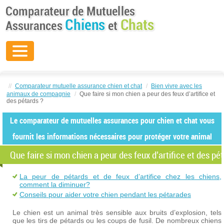
//
Comparateur mutuelle assurance chien et chat
/
Bien vivre avec les
animaux de compagnie
/
Que faire si mon chien a peur des feux d’artifice et
des pétards ?
Le comparateur de mutuelles assurances pour chien et chat vous
fournit les informations nécessaires pour protéger votre animal
Que faire si mon chien a peur des feux d’artifice et des pé
La peur de pétards et de feux d’artifice chez les chiens,
comment la diminuer?
Conseils pour aider votre chien pendant les pétarades
Le chien est un animal très sensible aux bruits d’explosion, tels
que les tirs de pétards ou les coups de fusil. De nombreux chiens