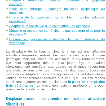
Diagnostic vétérinaire : comment confirmer une dysplasie
canine ?
Soins sans chirurgie : soulager un chien dysplasique au
quotidien
Chirurgie de la dysplasie chez le chien : quelles solutions
possibles ?
Adapter le mode de vie d’un chien atteint de dysplasie
Mutuelle et assurance santé chien : que couvrent-elles pour la
dysplasie ?
Prévenir la dysplasie de la hanche : le rôle du maître et du
vétérinaire
La dysplasie de la hanche chez le chien est une affection
articulaire fréquente, surtout chez les grandes races. D’origine
génétique mais influencée par des facteurs environnementaux,
elle peut apparaître dès le plus jeune âge et évoluer
silencieusement vers l’arthrose. Les signes cliniques nécessitent
une vigilance constante des maîtres. Un diagnostic précoce, un
mode de vie adapté et des soins réguliers permettent de soulager
l’animal sans forcément recourir à la chirurgie. Les assurances
santé canine jouent un rôle crucial dans
la prise en charge des
frais vétérinaires
. La prévention reste la meilleure arme pour
préserver la qualité de vie du chien.
Dysplasie canine : comprendre une maladie articulaire
silencieuse