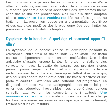
Les chiots issus de parents testés ont moins de chances d’être
atteints. Toutefois, une mauvaise gestion de la croissance ou une
surcharge pondérale peuvent déclencher des symptômes même
chez des chiens non prédisposés. Une mutuelle chien adaptée
aide à
couvrir les frais vétérinaires
liés au dépistage ou au
traitement. La prévention repose sur une alimentation équilibrée
et des exercices modérés dès le plus jeune âge pour limiter les
pressions sur les articulations fragiles.
Dysplasie de la hanche : à quel âge et comment apparaît-
elle ?
La dysplasie de la hanche canine se développe pendant la
croissance, entre trois et douze mois. À ce stade, les tissus
osseux et ligamentaires sont encore malléables. Une laxité
articulaire s’installe lorsque la tête fémorale ne s’aligne plus
correctement avec la cavité du bassin. Les premiers signes
peuvent passer inaperçus. Le chiot montre parfois une légère
raideur ou une démarche irrégulière après l’effort. Avec le temps,
des douleurs apparaissent, entraînant une baisse d’activité et une
perte musculaire. L’évolution vers l’arthrose est progressive. Le
diagnostic précoce, via des radiographies, est essentiel pour
éviter des séquelles irréversibles. Les propriétaires doivent
surveiller attentivement les comportements inhabituels.
Une
assurance santé chien
souscrite tôt prend souvent en charge
les frais vétérinaires nécessaires au dépistage et au traitement,
limitant ainsi les coûts futurs.