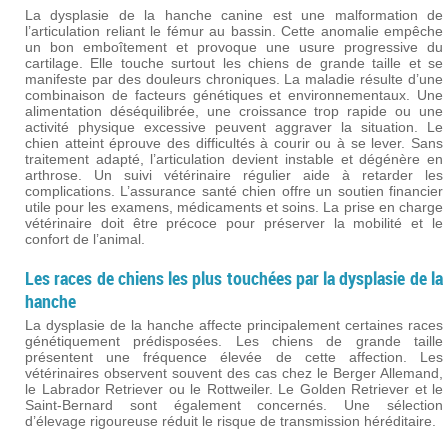
La dysplasie de la hanche canine est une malformation de
l’articulation reliant le fémur au bassin. Cette anomalie empêche
un bon emboîtement et provoque une usure progressive du
cartilage. Elle touche surtout les chiens de grande taille et se
manifeste par des douleurs chroniques. La maladie résulte d’une
combinaison de facteurs génétiques et environnementaux. Une
alimentation déséquilibrée, une croissance trop rapide ou une
activité physique excessive peuvent aggraver la situation. Le
chien atteint éprouve des difficultés à courir ou à se lever. Sans
traitement adapté, l’articulation devient instable et dégénère en
arthrose. Un suivi vétérinaire régulier aide à retarder les
complications. L’assurance santé chien offre un soutien financier
utile pour les examens, médicaments et soins. La prise en charge
vétérinaire doit être précoce pour préserver la mobilité et le
confort de l’animal.
Les races de chiens les plus touchées par la dysplasie de la
hanche
La dysplasie de la hanche affecte principalement certaines races
génétiquement prédisposées. Les chiens de grande taille
présentent une fréquence élevée de cette affection. Les
vétérinaires observent souvent des cas chez le Berger Allemand,
le Labrador Retriever ou le Rottweiler. Le Golden Retriever et le
Saint-Bernard sont également concernés. Une sélection
d’élevage rigoureuse réduit le risque de transmission héréditaire.