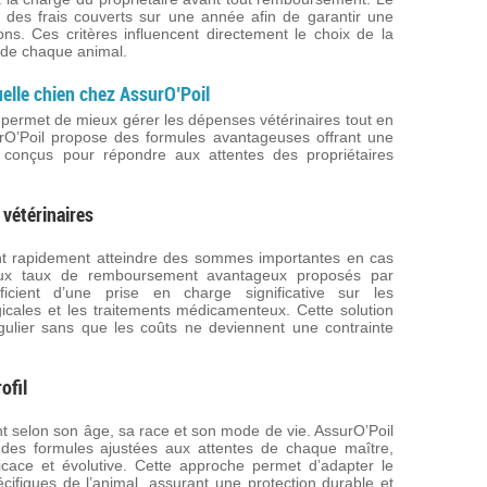
l des frais couverts sur une année afin de garantir une
ions. Ces critères influencent directement le choix de la
 de chaque animal.
elle chien chez AssurO’Poil
permet de mieux gérer les dépenses vétérinaires tout en
urO’Poil propose des formules avantageuses offrant une
 conçus pour répondre aux attentes des propriétaires
 vétérinaires
nt rapidement atteindre des sommes importantes en cas
aux taux de remboursement avantageux proposés par
éficient d’une prise en charge significative sur les
rgicales et les traitements médicamenteux. Cette solution
gulier sans que les coûts ne deviennent une contrainte
ofil
nt selon son âge, sa race et son mode de vie. AssurO’Poil
ec des formules ajustées aux attentes de chaque maître,
ficace et évolutive. Cette approche permet d’adapter le
cifiques de l’animal, assurant une protection durable et