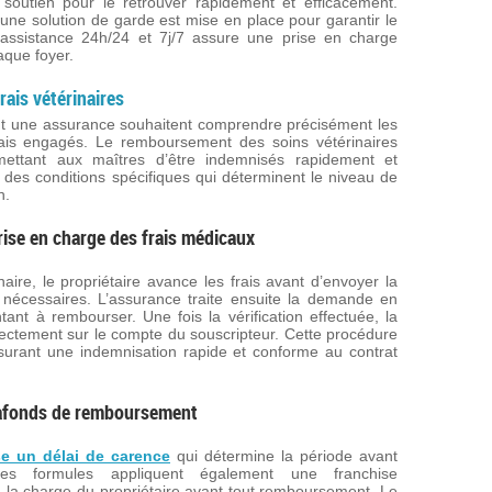
soutien pour le retrouver rapidement et efficacement.
, une solution de garde est mise en place pour garantir le
assistance 24h/24 et 7j/7 assure une prise en charge
aque foyer.
ais vétérinaires
ant une assurance souhaitent comprendre précisément les
ais engagés. Le remboursement des soins vétérinaires
mettant aux maîtres d’être indemnisés rapidement et
des conditions spécifiques qui déterminent le niveau de
n.
ise en charge des frais médicaux
aire, le propriétaire avance les frais avant d’envoyer la
s nécessaires. L’assurance traite ensuite la demande en
tant à rembourser. Une fois la vérification effectuée, la
ctement sur le compte du souscripteur. Cette procédure
ssurant une indemnisation rapide et conforme au contrat
plafonds de remboursement
e un délai de carence
qui détermine la période avant
aines formules appliquent également une franchise
la charge du propriétaire avant tout remboursement. Le