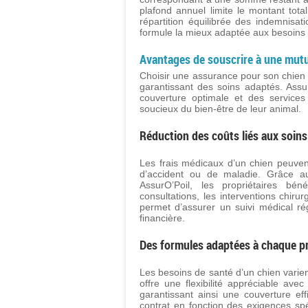
plafond annuel limite le montant tota
répartition équilibrée des indemnisat
formule la mieux adaptée aux besoins
Avantages de souscrire à une mutu
Choisir une assurance pour son chien 
garantissant des soins adaptés. Ass
couverture optimale et des services
soucieux du bien-être de leur animal.
Réduction des coûts liés aux soins
Les frais médicaux d’un chien peuve
d’accident ou de maladie. Grâce 
AssurO’Poil, les propriétaires bén
consultations, les interventions chiru
permet d’assurer un suivi médical ré
financière.
Des formules adaptées à chaque pr
Les besoins de santé d’un chien varie
offre une flexibilité appréciable av
garantissant ainsi une couverture ef
contrat en fonction des exigences spé