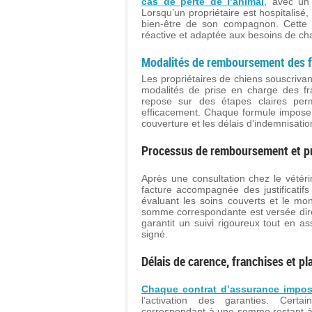
cas de perte de l’animal
, avec un 
Lorsqu’un propriétaire est hospitalisé
bien-être de son compagnon. Cette 
réactive et adaptée aux besoins de ch
Modalités de remboursement des fr
Les propriétaires de chiens souscriv
modalités de prise en charge des fr
repose sur des étapes claires per
efficacement. Chaque formule impose 
couverture et les délais d’indemnisatio
Processus de remboursement et pr
Après une consultation chez le vétérin
facture accompagnée des justificatif
évaluant les soins couverts et le mon
somme correspondante est versée dire
garantit un suivi rigoureux tout en a
signé.
Délais de carence, franchises et 
Chaque contrat d’assurance impos
l’activation des garanties. Cert
correspondant à une somme restant à 