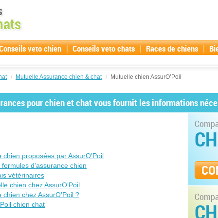
|
|
|
Conseils veto chien
Conseils veto chats
Races de chiens
Bi
hat
/
Mutuelle Assurance chien & chat
/
Mutuelle chien AssurO’Poil
ances pour chien et chat vous fournit les informations néce
Compar
CH
e chien proposées par AssurO’Poil
s formules d’assurance chien
CO
s vétérinaires
le chien chez AssurO’Poil
chien chez AssurO’Poil ?
Compar
CH
il chien chat