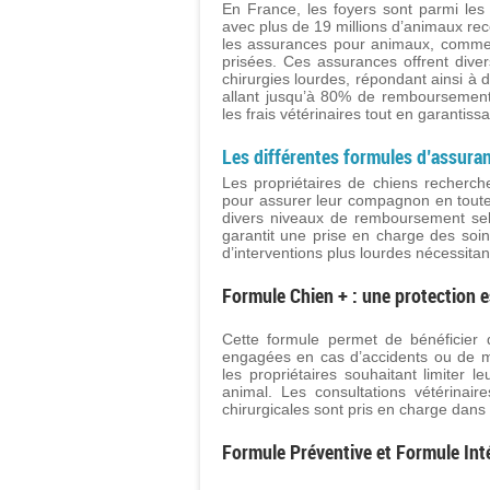
En France, les foyers sont parmi le
avec plus de 19 millions d’animaux rece
les assurances pour animaux, comme 
prisées. Ces assurances offrent dive
chirurgies lourdes, répondant ainsi à
allant jusqu’à 80% de remboursement
les frais vétérinaires tout en garantiss
Les différentes formules d’assura
Les propriétaires de chiens recherch
pour assurer leur compagnon en toute 
divers niveaux de remboursement sel
garantit une prise en charge des soins
d’interventions plus lourdes nécessitan
Formule Chien + : une protection e
Cette formule permet de bénéficie
engagées en cas d’accidents ou de ma
les propriétaires souhaitant limiter 
animal. Les consultations vétérinaire
chirurgicales sont pris en charge dans 
Formule Préventive et Formule Inté