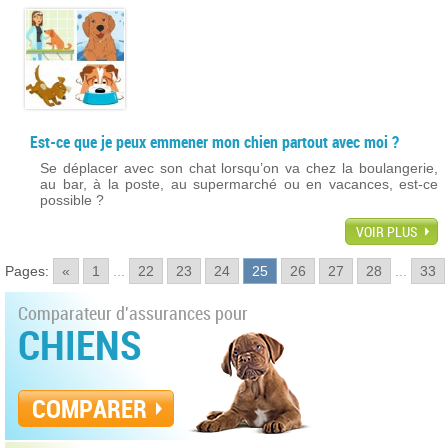
Est-ce que je peux emmener mon chien partout avec moi ?
Se déplacer avec son chat lorsqu’on va chez la boulangerie,
au bar, à la poste, au supermarché ou en vacances, est-ce
possible ?
VOIR PLUS
Pages:
«
1
...
22
23
24
25
26
27
28
...
33
Comparateur d'assurances pour
CHIENS
COMPARER